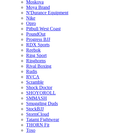
Moskova
Moya Brand
N'Durance Equipment
Nike
Opro
Pitbull West Coast
PoundOut
Progress BJJ
RDX Sports
Reebok
Ring Sport
Ringhorns
Rival Boxing
Rudis
RVCA
Scramble
Shock Doctor
SHOYOROLL
SMMASH
Smuggling Duds
StockBJJ
StormCloud
Tatami Fightwear
THORN Fit
Toso