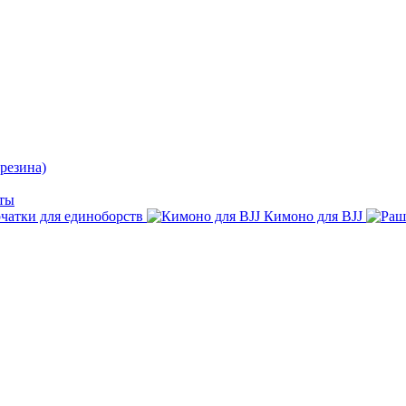
резина)
ты
чатки для единоборств
Кимоно для BJJ