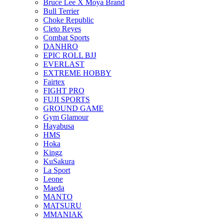
Bruce Lee X Moya Brand
Bull Terrier
Choke Republic
Cleto Reyes
Combat Sports
DANHRO
EPIC ROLL BJJ
EVERLAST
EXTREME HOBBY
Fairtex
FIGHT PRO
FUJI SPORTS
GROUND GAME
Gym Glamour
Hayabusa
HMS
Hoka
Kingz
KuSakura
La Sport
Leone
Maeda
MANTO
MATSURU
MMANIAK