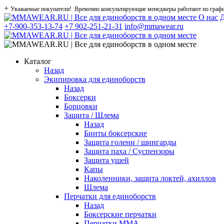
+
Уважаемые покупатели! Временно консультирующие менеджеры работают по графику
О нас
Д
+7-900-353-13-74
+7 902-251-21-31
info@mmawear.ru
Каталог
Назад
Экипировка для единоборств
Назад
Боксерки
Борцовки
Защита / Шлема
Назад
Бинты боксерские
Защита голени / шингарды
Защита паха / Суспензоры
Защита ушей
Капы
Наколенники, защита локтей, ахиллов
Шлема
Перчатки для единоборств
Назад
Боксерские перчатки
Перчатки ММА