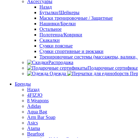
Аксессуары
Назад
Бутылки/Шейкеры
Маски тренировочные / Защитные
Нашивки/Брелки
Остальное
Полотенца/Коврики
Скакалки
Сумки поясные
Сумки спортивные и рюкзаки
Тренировочные системы (массажеры, валики, 
Распродажа
Подарочные сертифика
Одежда
Пер
Бренды
Назад
4FIZJO
8 Weapons
Adidas
Aqua Bag
Arm Bar Soap
Asics
Atama
Bearfoot