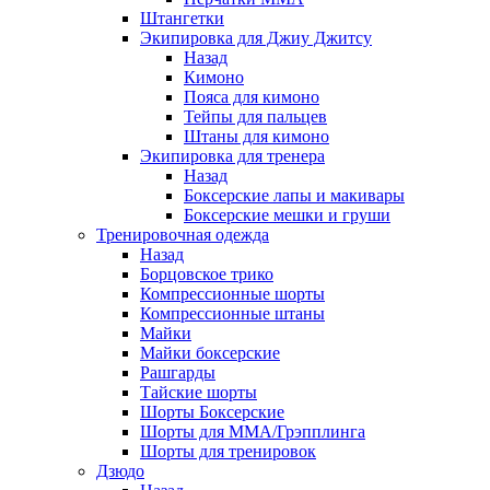
Штангетки
Экипировка для Джиу Джитсу
Назад
Кимоно
Пояса для кимоно
Тейпы для пальцев
Штаны для кимоно
Экипировка для тренера
Назад
Боксерские лапы и макивары
Боксерские мешки и груши
Тренировочная одежда
Назад
Борцовское трико
Компрессионные шорты
Компрессионные штаны
Майки
Майки боксерские
Рашгарды
Тайские шорты
Шорты Боксерские
Шорты для ММА/Грэпплинга
Шорты для тренировок
Дзюдо