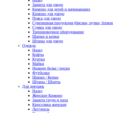
Назад
Защита для дзюдо
Кимоно для детей и начинающих
Кимоно для дзюдо
Пояса для дзюдо
Сувенирная продукция (брелки, ручки, блокно
Сумки для дзюдо
Тренировочное оборудование
Шапки и кепки
Штаны для дзюдо
Одежда
Назад
Кофты
Куртки
Майки
Нижнее белье / носки
Футболки
Шапки / Кепки
Штаны / Шорты
Для девушек
Назад
Женские Кимоно
Защита груди и паха
Кроссовки женские
Леггинсы