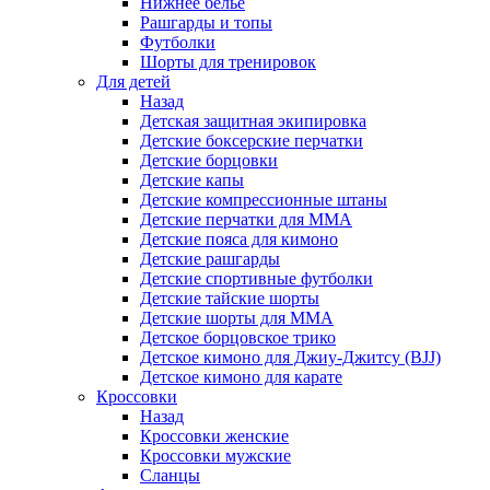
Нижнее белье
Рашгарды и топы
Футболки
Шорты для тренировок
Для детей
Назад
Детская защитная экипировка
Детские боксерские перчатки
Детские борцовки
Детские капы
Детские компрессионные штаны
Детские перчатки для ММА
Детские пояса для кимоно
Детские рашгарды
Детские спортивные футболки
Детские тайские шорты
Детские шорты для ММА
Детское борцовское трико
Детское кимоно для Джиу-Джитсу (BJJ)
Детское кимоно для карате
Кроссовки
Назад
Кроссовки женские
Кроссовки мужские
Сланцы