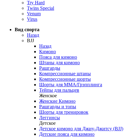
Try Hard
Twins Special
Venum
Virus
Вид спорта
Назад
BJJ
Назад
Кимоно
Пояса для кимоно
Штаны для кимоно
Рашгарды
Компрессионные штаны
Компрессионные шорты
Шорты для ММА/Грэпплинга
Тейпы для пальцев
Женское
Женские Кимоно
Рашгарды и топы
Шорты для тренировок
Леггинсы
Детское
Детское кимоно для Джиу-Джитсу (BJJ)
Детские пояса для кимоно