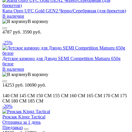
Капа Opro UFC Gold GEN2 Черно/Серебряная (для брекетов)
В наличии
В корзину
4787 руб.
3590 руб.
-25%
Детское кимоно для Дзюдо SEMI Competition Matsuru 650g
белое
В наличии
В корзину
14253 руб.
10690 руб.
140 CM
145 CM
150 CM
155 CM
160 CM
165 CM
170 CM
175
CM
180 CM
185 CM
-20%
Рюкзак Kingz Tactical
Отправка за 1 день
Предзаказ