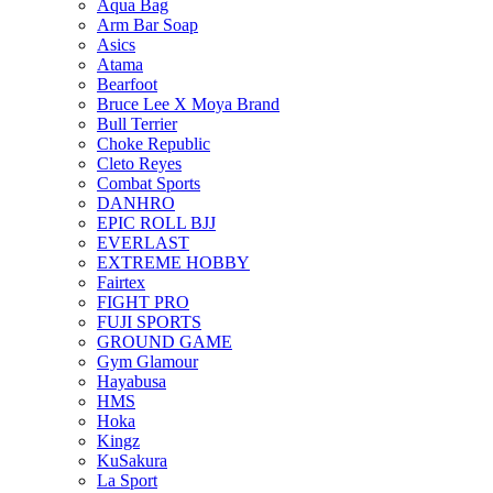
Aqua Bag
Arm Bar Soap
Asics
Atama
Bearfoot
Bruce Lee X Moya Brand
Bull Terrier
Choke Republic
Cleto Reyes
Combat Sports
DANHRO
EPIC ROLL BJJ
EVERLAST
EXTREME HOBBY
Fairtex
FIGHT PRO
FUJI SPORTS
GROUND GAME
Gym Glamour
Hayabusa
HMS
Hoka
Kingz
KuSakura
La Sport