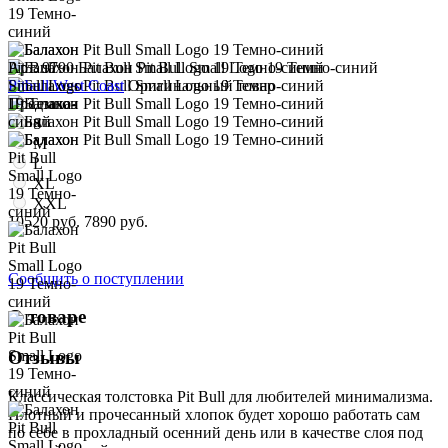
Арт. 9790
Балахон Pit Bull Small Logo 19 Темно-синий
Pitbull West Coast
Оригинальный товар
Предзаказ
S
M
L
XL
XXL
10520 руб.
7890 руб.
Сообщить о поступлении
О товаре
Отзывы
Классическая толстовка Pit Bull для любителей минимализма.
Плотный и прочесанный хлопок будет хорошо работать сам
по себе в прохладный осенний день или в качестве слоя под