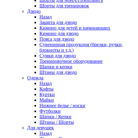
Шорты для ММА/Грэпплинга
Шорты для тренировок
Дзюдо
Назад
Защита для дзюдо
Кимоно для детей и начинающих
Кимоно для дзюдо
Пояса для дзюдо
Сувенирная продукция (брелки, ручки,
блокноты и т.д.)
Сумки для дзюдо
Тренировочное оборудование
Шапки и кепки
Штаны для дзюдо
Одежда
Назад
Кофты
Куртки
Майки
Нижнее белье / носки
Футболки
Шапки / Кепки
Штаны / Шорты
Для девушек
Назад