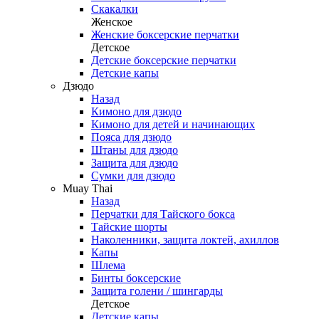
Скакалки
Женское
Женские боксерские перчатки
Детское
Детские боксерские перчатки
Детские капы
Дзюдо
Назад
Кимоно для дзюдо
Кимоно для детей и начинающих
Пояса для дзюдо
Штаны для дзюдо
Защита для дзюдо
Сумки для дзюдо
Muay Thai
Назад
Перчатки для Тайского бокса
Тайские шорты
Наколенники, защита локтей, ахиллов
Капы
Шлема
Бинты боксерские
Защита голени / шингарды
Детское
Детские капы