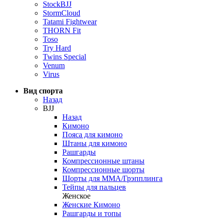
StockBJJ
StormCloud
Tatami Fightwear
THORN Fit
Toso
Try Hard
Twins Special
Venum
Virus
Вид спорта
Назад
BJJ
Назад
Кимоно
Пояса для кимоно
Штаны для кимоно
Рашгарды
Компрессионные штаны
Компрессионные шорты
Шорты для ММА/Грэпплинга
Тейпы для пальцев
Женское
Женские Кимоно
Рашгарды и топы