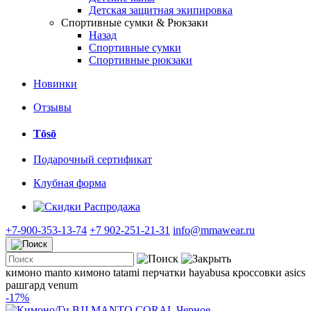
Детская защитная экипировка
Спортивные сумки & Рюкзаки
Назад
Спортивные сумки
Спортивные рюкзаки
Новинки
Отзывы
Tōsō
Подарочный сертификат
Клубная форма
Распродажа
+7-900-353-13-74
+7 902-251-21-31
info@mmawear.ru
кимоно manto
кимоно tatami
перчатки hayabusa
кроссовки asics
рашгард venum
-17%