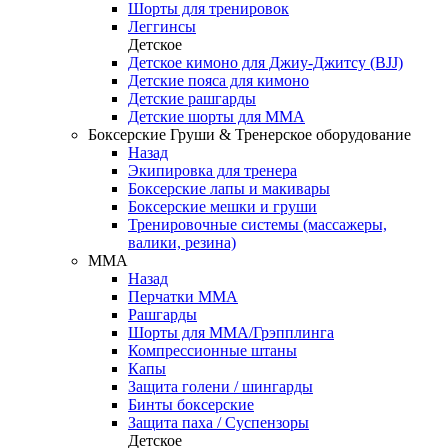
Шорты для тренировок
Леггинсы
Детское
Детское кимоно для Джиу-Джитсу (BJJ)
Детские пояса для кимоно
Детские рашгарды
Детские шорты для ММА
Боксерские Груши & Тренерское оборудование
Назад
Экипировка для тренера
Боксерские лапы и макивары
Боксерские мешки и груши
Тренировочные системы (массажеры,
валики, резина)
ММА
Назад
Перчатки ММА
Рашгарды
Шорты для ММА/Грэпплинга
Компрессионные штаны
Капы
Защита голени / шингарды
Бинты боксерские
Защита паха / Суспензоры
Детское