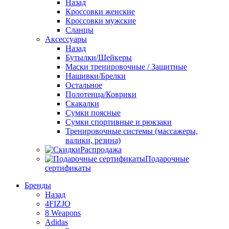
Назад
Кроссовки женские
Кроссовки мужские
Сланцы
Аксессуары
Назад
Бутылки/Шейкеры
Маски тренировочные / Защитные
Нашивки/Брелки
Остальное
Полотенца/Коврики
Скакалки
Сумки поясные
Сумки спортивные и рюкзаки
Тренировочные системы (массажеры,
валики, резина)
Распродажа
Подарочные
сертификаты
Бренды
Назад
4FIZJO
8 Weapons
Adidas