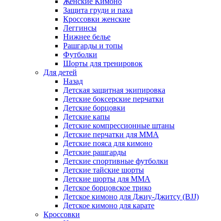
Женские Кимоно
Защита груди и паха
Кроссовки женские
Леггинсы
Нижнее белье
Рашгарды и топы
Футболки
Шорты для тренировок
Для детей
Назад
Детская защитная экипировка
Детские боксерские перчатки
Детские борцовки
Детские капы
Детские компрессионные штаны
Детские перчатки для ММА
Детские пояса для кимоно
Детские рашгарды
Детские спортивные футболки
Детские тайские шорты
Детские шорты для ММА
Детское борцовское трико
Детское кимоно для Джиу-Джитсу (BJJ)
Детское кимоно для карате
Кроссовки