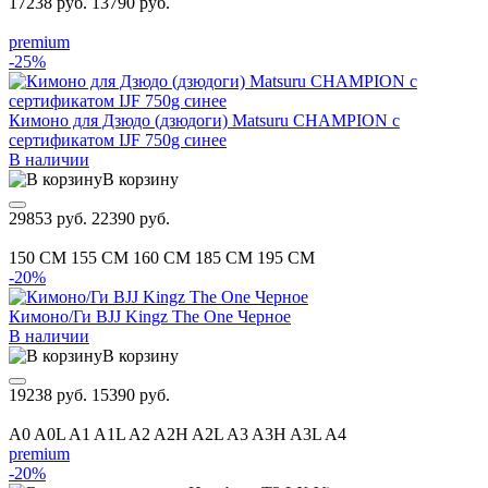
17238 руб.
13790 руб.
premium
-25%
Кимоно для Дзюдо (дзюдоги) Matsuru CHAMPION с
сертификатом IJF 750g синее
В наличии
В корзину
29853 руб.
22390 руб.
150 CM
155 CM
160 CM
185 CM
195 CM
-20%
Кимоно/Ги BJJ Kingz The One Черное
В наличии
В корзину
19238 руб.
15390 руб.
A0
A0L
A1
A1L
A2
A2H
A2L
A3
A3H
A3L
A4
premium
-20%