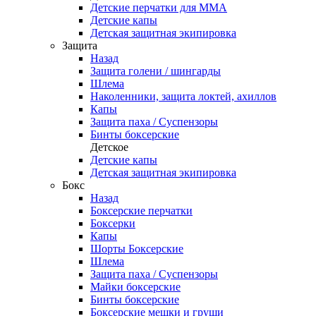
Детские перчатки для ММА
Детские капы
Детская защитная экипировка
Защита
Назад
Защита голени / шингарды
Шлема
Наколенники, защита локтей, ахиллов
Капы
Защита паха / Суспензоры
Бинты боксерские
Детское
Детские капы
Детская защитная экипировка
Бокс
Назад
Боксерские перчатки
Боксерки
Капы
Шорты Боксерские
Шлема
Защита паха / Суспензоры
Майки боксерские
Бинты боксерские
Боксерские мешки и груши