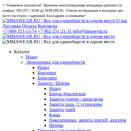
+
Уважаемые покупатели! Временно консультирующие менеджеры работают по
графику: ПН–ПТ с 10:00 до 18:00 (МСК). Ответы на обращения в выходные дни
могут поступать с задержкой. Благодарим за понимание!
О нас
Доставка
Оплата
Контакты
+7-900-353-13-74
+7 902-251-21-31
info@mmawear.ru
Каталог
Назад
Экипировка для единоборств
Назад
Боксерки
Борцовки
Защита / Шлема
Назад
Бинты боксерские
Защита голени / шингарды
Защита паха / Суспензоры
Защита ушей
Капы
Наколенники, защита локтей, ахиллов
Шлема
Перчатки для единоборств