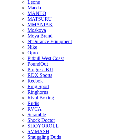
Leone
Maeda
MANTO
MATSURU
MMANIAK
Moskova
Moya Brand
N'Durance Equipment
Nike
Opro
Pitbull West Coast
PoundOut
Progress BJJ
RDX Sports
Reebok
Ring Sport
Ringhorns
Rival Boxing
Rudis
RVCA
Scramble
Shock Doctor
SHOYOROLL
SMMASH
Smuggling Duds