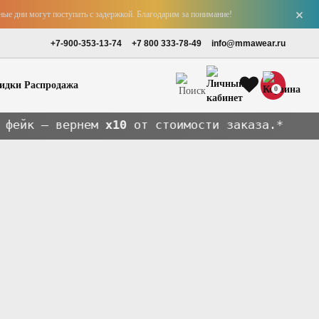
+
е дни могут поступать с задержкой. Благодарим за понимание!
+7-900-353-13-74
+7 800 333-78-49
info@mmawear.ru
Распродажа
0
 вернем
x10
от стоимости заказа.*
Перчатки для Тайского бокса
Тайские шорты
Наколенники, защита локтей, ахиллов
Капы
Шлема
Бинты боксерские
Защита голени / шингарды
Детские капы