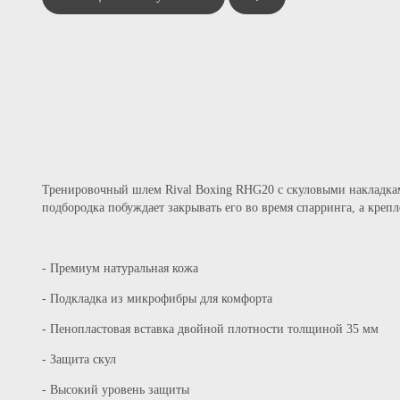
Женские Кимоно
Детские п
Рашгарды и топы
Детские к
Шорты для тренировок
Детская з
Леггинсы
Детское кимоно для Джиу-Джитсу (BJJ)
Защита гол
Детские пояса для кимоно
Шлема
Детские рашгарды
Наколенник
Детские шорты для ММА
Тренировочный шлем Rival Boxing RHG20 с скуловыми накладкам
Капы
подбородка побуждает закрывать его во время спарринга, а креп
Защита пах
Бинты бокс
- Премиум натуральная кожа
Экипировка для тренера
Детские к
- Подкладка из микрофибры для комфорта
Боксерские лапы и макивары
Детская з
Боксерские мешки и груши
- Пенопластовая вставка двойной плотности толщиной 35 мм
Тренировочные системы (массажеры,
- Защита скул
валики, резина)
- Высокий уровень защиты