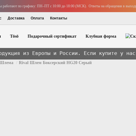
аботают по графику: ПН–ПТ с 10:00 до 18:00 (МСК). Ответы на обращения в выходны
с
Доставка
Оплата
Контакты
ы
Tōsō
Подарочный сертификат
Клубная форма
из Европы и России. Если купите у нас фейк —
Шлема
Rival Шлем Боксерский HG20 Серый
 ММА
Боксерские перчатки
Боксерки
 ММА/Грэпплинга
Капы
онные штаны
Шорты Боксерские
Шлема
ени / шингарды
Защита паха / Суспензоры
ерские
Майки боксерские
а / Суспензоры
Бинты боксерские
Боксерские мешки и груши