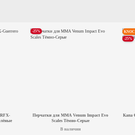
-25%
KNOC
-25%
 RFX-
Перчатки для MMA Venum Impact Evo
Капа O
елёные
Scales Тёмно-Серые
В наличии