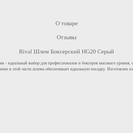
Скакалки
ерчатки для ММА
апы
ащитная экипировка
Женские боксерские перчатки
О товаре
Детские боксерские перчатки
Отзывы
Детские капы
ени / шингарды
Rival Шлем Боксерский HG20 Серый
и, защита локтей, ахиллов
и - идеальный выбор для профессионалов и боксеров высокого уровня,
Кимоно для дзюдо
ление в этой части шлема обеспечивает идеальную посадку. Изготовлен 
а / Суспензоры
Кимоно для детей и начинающ
ерские
Пояса для дзюдо
Штаны для дзюдо
апы
Защита для дзюдо
ащитная экипировка
Сумки для дзюдо