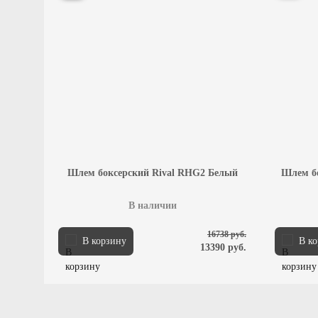
Шлем боксерский Rival RHG2 Белый
Шлем бо
В наличии
16738 руб.
В корзину
В к
13390 руб.