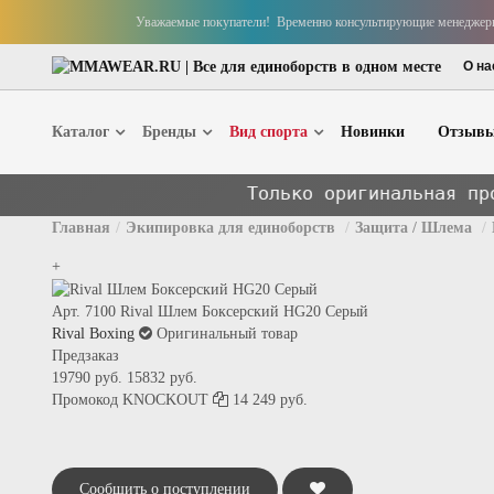
Уважаемые покупатели! Временно консультирующие менеджеры р
О на
Каталог
Бренды
Вид спорта
Новинки
Отзыв
Только оригинальная продукция 
Главная
Экипировка для единоборств
Защита / Шлема
+
Кимоно
Перчатки
Пояса для кимоно
Рашгарды
Арт. 7100
Rival Шлем Боксерский HG20 Серый
Штаны для кимоно
Шорты для
Rival Boxing
Оригинальный товар
Рашгарды
Компресси
Предзаказ
Компрессионные штаны
Капы
19790 руб.
15832 руб.
Промокод
KNOCKOUT
14 249 руб.
Компрессионные шорты
Защита гол
Шорты для ММА/Грэпплинга
Бинты бокс
Тейпы для пальцев
Защита пах
Сообщить о поступлении