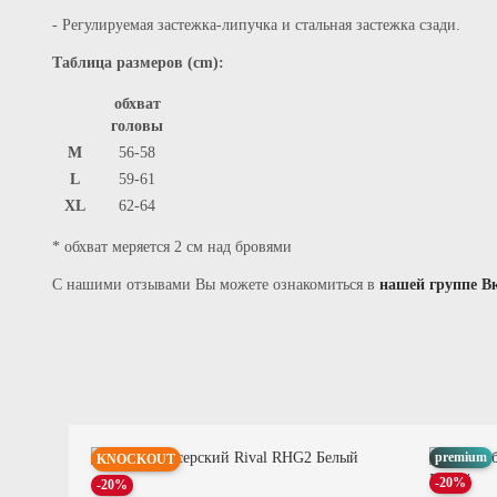
- Регулируемая застежка-липучка и стальная застежка сзади.
Таблица размеров (cm):
обхват
головы
M
56-58
L
59-61
XL
62-64
* обхват меряется 2 см над бровями
С нашими отзывами Вы можете ознакомиться в
нашей группе В
premium
KNOCKOUT
-20%
-20%