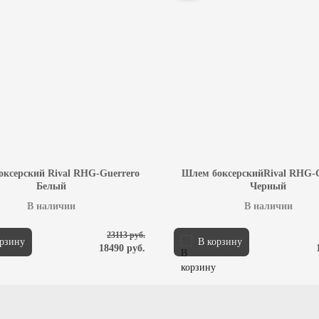
ксерский Rival RHG-Guerrero
Шлем боксерскийRival RHG-G
Белый
Черный
В наличии
В наличии
23113 руб.
орзину
В корзину
18490 руб.