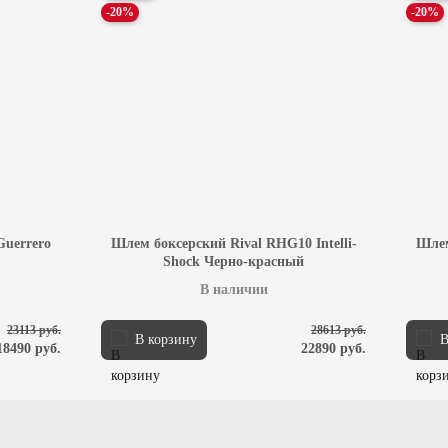
-20%
-20%
uerrero
Шлем боксерский Rival RHG10 Intelli-
Шлем
Shock Черно-красный
В наличии
23113 руб.
28613 руб.
В корзину
В
18490 руб.
22890 руб.