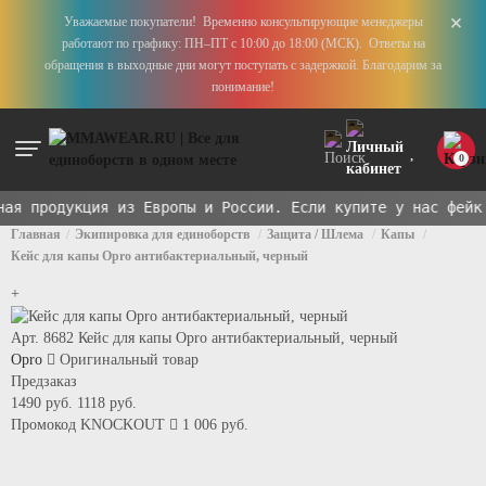
+
Уважаемые покупатели! Временно консультирующие менеджеры
работают по графику: ПН–ПТ с 10:00 до 18:00 (МСК). Ответы на
обращения в выходные дни могут поступать с задержкой. Благодарим за
понимание!
0
я продукция из Европы и России. Если купите у нас фейк 
Главная
Экипировка для единоборств
Защита / Шлема
Капы
Кейс для капы Opro антибактериальный, черный
+
Арт. 8682
Кейс для капы Opro антибактериальный, черный
Opro
Оригинальный товар
Предзаказ
1490 руб.
1118 руб.
Промокод
KNOCKOUT
1 006 руб.