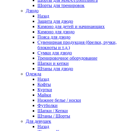
Шорты для ММА/Грэпплинга
Шорты для тренировок
Дзюдо
Назад
Защита для дзюдо
Кимоно для детей и начинающих
Кимоно для дзюдо
Пояса для дзюдо
Сувенирная продукция (брелки, ручки,
блокноты и т.д.)
Сумки для дзюдо
Тренировочное оборудование
Шапки и кепки
Штаны для дзюдо
Одежда
Назад
Кофты
Куртки
Майки
Нижнее белье / носки
Футболки
Шапки / Кепки
Штаны / Шорты
Для девушек
Назад