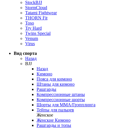
StockBJJ
StormCloud
Tatami Fightwear
THORN Fit
Toso
Try Hard
Twins Special
Venum
Virus
Вид спорта
Назад
BJJ
Назад
Кимоно
Пояса для кимоно
Штаны для кимоно
Рашгарды
Компрессионные штаны
Компрессионные шорты
Шорты для ММА/Грэпплинга
Тейпы для пальцев
Женское
Женские Кимоно
Рашгарды и топы