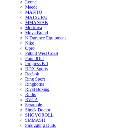
Leone
Maeda
MANTO
MATSURU
MMANIAK
Moskova
Moya Brand
N'Durance Equipment
Nike
Opro
Pitbull West Coast
PoundOut
Progress BJJ
RDX Sports
Reebok
Ring Sport
Ringhorns
Rival Boxing
Rudis
RVCA
Scramble
Shock Doctor
SHOYOROLL
SMMASH
Smuggling Duds