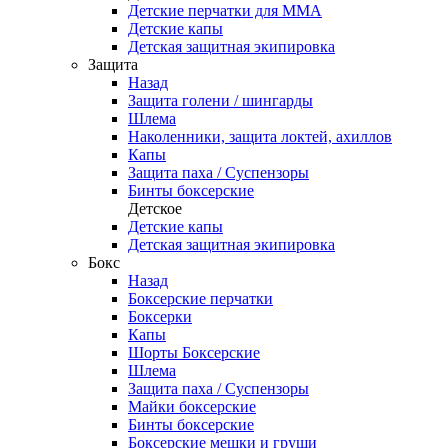
Детские перчатки для ММА
Детские капы
Детская защитная экипировка
Защита
Назад
Защита голени / шингарды
Шлема
Наколенники, защита локтей, ахиллов
Капы
Защита паха / Суспензоры
Бинты боксерские
Детское
Детские капы
Детская защитная экипировка
Бокс
Назад
Боксерские перчатки
Боксерки
Капы
Шорты Боксерские
Шлема
Защита паха / Суспензоры
Майки боксерские
Бинты боксерские
Боксерские мешки и груши