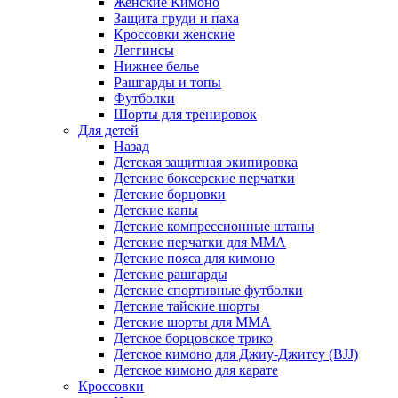
Женские Кимоно
Защита груди и паха
Кроссовки женские
Леггинсы
Нижнее белье
Рашгарды и топы
Футболки
Шорты для тренировок
Для детей
Назад
Детская защитная экипировка
Детские боксерские перчатки
Детские борцовки
Детские капы
Детские компрессионные штаны
Детские перчатки для ММА
Детские пояса для кимоно
Детские рашгарды
Детские спортивные футболки
Детские тайские шорты
Детские шорты для ММА
Детское борцовское трико
Детское кимоно для Джиу-Джитсу (BJJ)
Детское кимоно для карате
Кроссовки