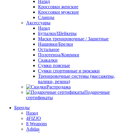
Назад
Кроссовки женские
Кроссовки мужские
Сланцы
Аксессуары
Назад
Бутылки/Шейкеры
Маски тренировочные / Защитные
Нашивки/Брелки
Остальное
Полотенца/Коврики
Скакалки
Сумки поясные
Сумки спортивные и рюкзаки
Тренировочные системы (массажеры,
валики, резина)
Распродажа
Подарочные
сертификаты
Бренды
Назад
4FIZJO
8 Weapons
Adidas