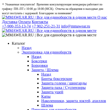
+
Уважаемые покупатели! Временно консультирующие менеджеры работают по
графику: ПН–ПТ с 10:00 до 18:00 (МСК). Ответы на обращения в выходные дни
могут поступать с задержкой. Благодарим за понимание!
О нас
Доставка
Оплата
Контакты
+7-900-353-13-74
+7 902-251-21-31
info@mmawear.ru
Каталог
Назад
Экипировка для единоборств
Назад
Боксерки
Борцовки
Защита / Шлема
Назад
Бинты боксерские
Защита голени / шингарды
Защита паха / Суспензоры
Защита ушей
Капы
Наколенники, защита локтей, ахиллов
Шлема
Перчатки для единоборств