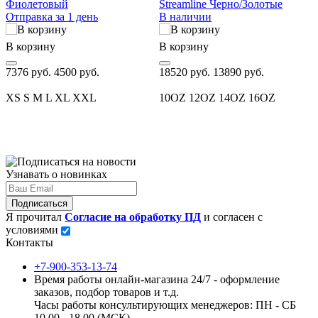
Фиолетовый
Streamline Черно/Золотые
Отправка за 1 день
В наличии
В
В корзину
В корзину
1
7376 руб.
4500 руб.
18520 руб.
13890 руб.
XS
S
M
L
XL
XXL
10OZ
12OZ
14OZ
16OZ
Узнавать о новинках
Подписаться
Я прочитал
Согласие на обработку ПД
и согласен с
условиями
Контакты
+7-900-353-13-74
Время работы онлайн-магазина 24/7 - оформление
заказов, подбор товаров и т.д.
Часы работы консультирующих менеджеров: ПН - СБ
10.00 - 18.00 (МСК)