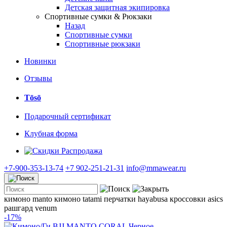
Детская защитная экипировка
Спортивные сумки & Рюкзаки
Назад
Спортивные сумки
Спортивные рюкзаки
Новинки
Отзывы
Tōsō
Подарочный сертификат
Клубная форма
Распродажа
+7-900-353-13-74
+7 902-251-21-31
info@mmawear.ru
кимоно manto
кимоно tatami
перчатки hayabusa
кроссовки asics
рашгард venum
-17%