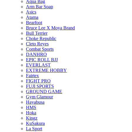
Aqua Bag
Arm Bar Soap
Asics
Atama
Bearfoot
Bruce Lee X Moya Brand
Bull Terrier
Choke Republic
Cleto Reyes
Combat Sports
DANHRO
EPIC ROLL BJJ
EVERLAST
EXTREME HOBBY
Fairtex
FIGHT PRO
FUJI SPORTS
GROUND GAME
Gym Glamour
Hayabusa
HMS
Hoka
Kingz
KuSakura
La Sport