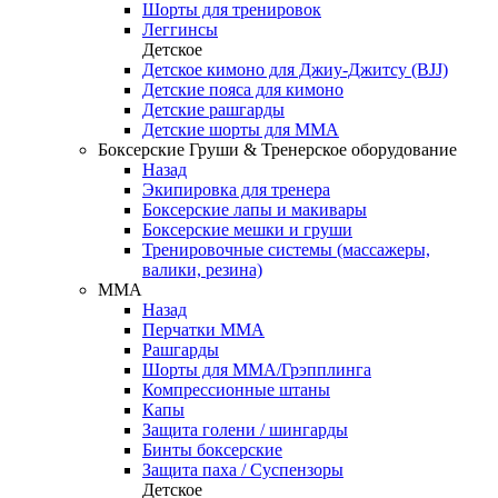
Шорты для тренировок
Леггинсы
Детское
Детское кимоно для Джиу-Джитсу (BJJ)
Детские пояса для кимоно
Детские рашгарды
Детские шорты для ММА
Боксерские Груши & Тренерское оборудование
Назад
Экипировка для тренера
Боксерские лапы и макивары
Боксерские мешки и груши
Тренировочные системы (массажеры,
валики, резина)
ММА
Назад
Перчатки ММА
Рашгарды
Шорты для ММА/Грэпплинга
Компрессионные штаны
Капы
Защита голени / шингарды
Бинты боксерские
Защита паха / Суспензоры
Детское