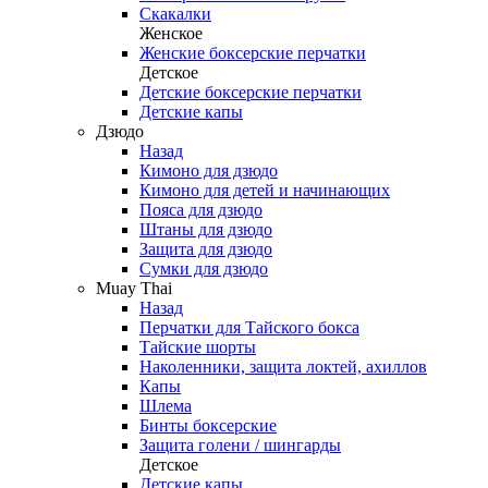
Скакалки
Женское
Женские боксерские перчатки
Детское
Детские боксерские перчатки
Детские капы
Дзюдо
Назад
Кимоно для дзюдо
Кимоно для детей и начинающих
Пояса для дзюдо
Штаны для дзюдо
Защита для дзюдо
Сумки для дзюдо
Muay Thai
Назад
Перчатки для Тайского бокса
Тайские шорты
Наколенники, защита локтей, ахиллов
Капы
Шлема
Бинты боксерские
Защита голени / шингарды
Детское
Детские капы