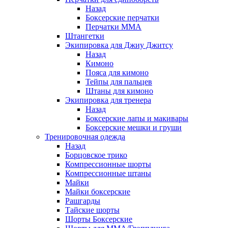
Назад
Боксерские перчатки
Перчатки ММА
Штангетки
Экипировка для Джиу Джитсу
Назад
Кимоно
Пояса для кимоно
Тейпы для пальцев
Штаны для кимоно
Экипировка для тренера
Назад
Боксерские лапы и макивары
Боксерские мешки и груши
Тренировочная одежда
Назад
Борцовское трико
Компрессионные шорты
Компрессионные штаны
Майки
Майки боксерские
Рашгарды
Тайские шорты
Шорты Боксерские