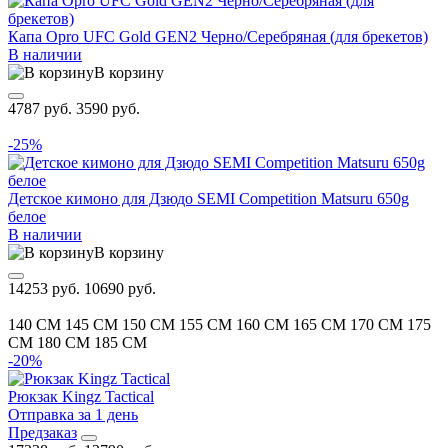
Капа Opro UFC Gold GEN2 Черно/Серебряная (для брекетов)
В наличии
В корзину
4787 руб.
3590 руб.
-25%
Детское кимоно для Дзюдо SEMI Competition Matsuru 650g
белое
В наличии
В корзину
14253 руб.
10690 руб.
140 CM
145 CM
150 CM
155 CM
160 CM
165 CM
170 CM
175
CM
180 CM
185 CM
-20%
Рюкзак Kingz Tactical
Отправка за 1 день
Предзаказ