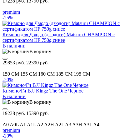
17238 руб.
13790 руб.
premium
-25%
Кимоно для Дзюдо (дзюдоги) Matsuru CHAMPION с
сертификатом IJF 750g синее
В наличии
В корзину
29853 руб.
22390 руб.
150 CM
155 CM
160 CM
185 CM
195 CM
-20%
Кимоно/Ги BJJ Kingz The One Черное
В наличии
В корзину
19238 руб.
15390 руб.
A0
A0L
A1
A1L
A2
A2H
A2L
A3
A3H
A3L
A4
premium
-20%