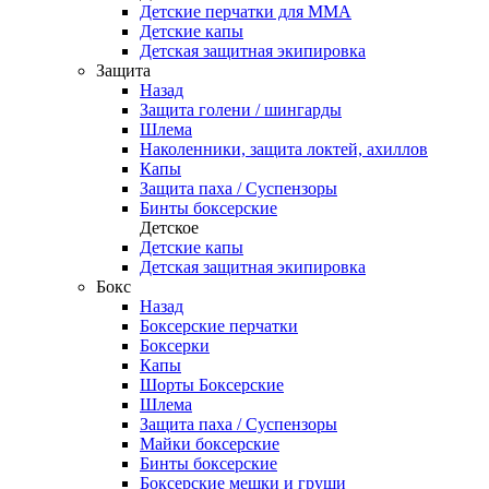
Детские перчатки для ММА
Детские капы
Детская защитная экипировка
Защита
Назад
Защита голени / шингарды
Шлема
Наколенники, защита локтей, ахиллов
Капы
Защита паха / Суспензоры
Бинты боксерские
Детское
Детские капы
Детская защитная экипировка
Бокс
Назад
Боксерские перчатки
Боксерки
Капы
Шорты Боксерские
Шлема
Защита паха / Суспензоры
Майки боксерские
Бинты боксерские
Боксерские мешки и груши