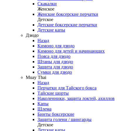
Скакалки
Женское
Женские боксерские перчатки
Детское
Детские боксерские перчатки
Детские капы
Дзюдо
Назад
Кимоно для дзюдо
Кимоно для детей и начинающих
Пояса для дзюдо
Штаны для дзюдо
Защита для дзюдо
Сумки для дзюдо
Muay Thai
Назад
Перчатки для Тайского бокса
Тайские шорты
Наколенники, защита локтей, ахиллов
Капы
Шлема
Бинты боксерские
Защита голени / шингарды
Детское
Детские капы