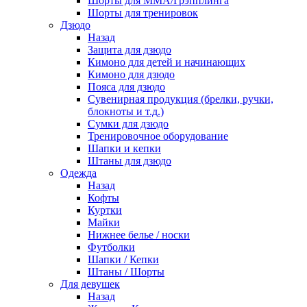
Шорты для ММА/Грэпплинга
Шорты для тренировок
Дзюдо
Назад
Защита для дзюдо
Кимоно для детей и начинающих
Кимоно для дзюдо
Пояса для дзюдо
Сувенирная продукция (брелки, ручки,
блокноты и т.д.)
Сумки для дзюдо
Тренировочное оборудование
Шапки и кепки
Штаны для дзюдо
Одежда
Назад
Кофты
Куртки
Майки
Нижнее белье / носки
Футболки
Шапки / Кепки
Штаны / Шорты
Для девушек
Назад