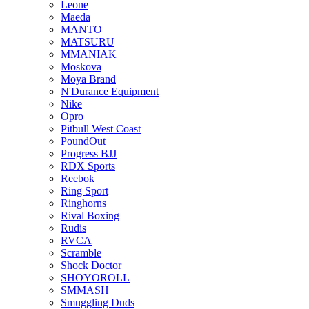
Leone
Maeda
MANTO
MATSURU
MMANIAK
Moskova
Moya Brand
N'Durance Equipment
Nike
Opro
Pitbull West Coast
PoundOut
Progress BJJ
RDX Sports
Reebok
Ring Sport
Ringhorns
Rival Boxing
Rudis
RVCA
Scramble
Shock Doctor
SHOYOROLL
SMMASH
Smuggling Duds