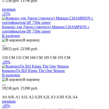
17238 руб.
13790 руб.
premium
-25%
Кимоно для Дзюдо (дзюдоги) Matsuru CHAMPION с
сертификатом IJF 750g синее
В наличии
В корзину
29853 руб.
22390 руб.
150 CM
155 CM
160 CM
185 CM
195 CM
-20%
Кимоно/Ги BJJ Kingz The One Черное
В наличии
В корзину
19238 руб.
15390 руб.
A0
A0L
A1
A1L
A2
A2H
A2L
A3
A3H
A3L
A4
premium
-20%