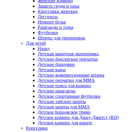
Женские Кимоно
Защита груди и паха
Кроссовки женские
Леггинсы
Нижнее белье
Рашгарды и топы
Футболки
Шорты для тренировок
Для детей
Назад
Детская защитная экипировка
Детские боксерские перчатки
Детские борцовки
Детские капы
Детские компрессионные штаны
Детские перчатки для ММА
Детские пояса для кимоно
Детские рашгарды
Детские спортивные футболки
Детские тайские шорты
Детские шорты для ММА
Детское борцовское трико
Детское кимоно для Джиу-Джитсу (BJJ)
Детское кимоно для карате
Кроссовки