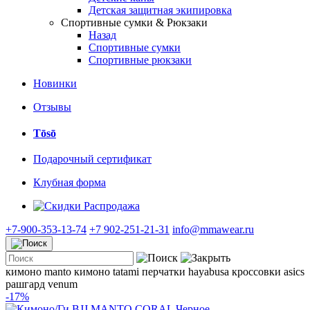
Детская защитная экипировка
Спортивные сумки & Рюкзаки
Назад
Спортивные сумки
Спортивные рюкзаки
Новинки
Отзывы
Tōsō
Подарочный сертификат
Клубная форма
Распродажа
+7-900-353-13-74
+7 902-251-21-31
info@mmawear.ru
кимоно manto
кимоно tatami
перчатки hayabusa
кроссовки asics
рашгард venum
-17%