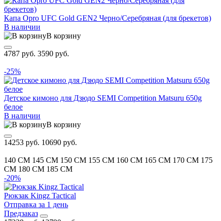
Капа Opro UFC Gold GEN2 Черно/Серебряная (для брекетов)
В наличии
В корзину
4787 руб.
3590 руб.
-25%
Детское кимоно для Дзюдо SEMI Competition Matsuru 650g
белое
В наличии
В корзину
14253 руб.
10690 руб.
140 CM
145 CM
150 CM
155 CM
160 CM
165 CM
170 CM
175
CM
180 CM
185 CM
-20%
Рюкзак Kingz Tactical
Отправка за 1 день
Предзаказ