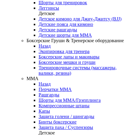
Шорты для тренировок
Леггинсы
Детское
Детское кимоно для Джиу-Джитсу (BJJ)
Детские пояса для кимоно
Детские рашгарды
Детские шорты для ММА
Боксерские Груши & Тренерское оборудование
Назад
Экипировка для тренера
Боксерские лапы и макивары
Боксерские мешки и груши
Тренировочные системы (массажеры,
валики, резина)
ММА
Назад
Перчатки ММА
Рашгарды
Шорты для ММА/Грэпплинга
Компрессионные штаны
Капы
Защита голени / шингарды
Бинты боксерские
Защита паха / Суспензоры
Детское