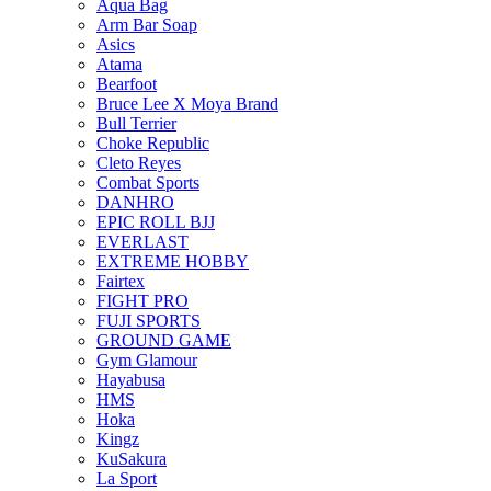
Aqua Bag
Arm Bar Soap
Asics
Atama
Bearfoot
Bruce Lee X Moya Brand
Bull Terrier
Choke Republic
Cleto Reyes
Combat Sports
DANHRO
EPIC ROLL BJJ
EVERLAST
EXTREME HOBBY
Fairtex
FIGHT PRO
FUJI SPORTS
GROUND GAME
Gym Glamour
Hayabusa
HMS
Hoka
Kingz
KuSakura
La Sport