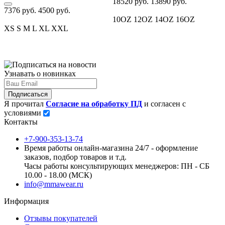
18520 руб.
13890 руб.
7376 руб.
4500 руб.
10OZ
12OZ
14OZ
16OZ
XS
S
M
L
XL
XXL
Узнавать о новинках
Подписаться
Я прочитал
Согласие на обработку ПД
и согласен с
условиями
Контакты
+7-900-353-13-74
Время работы онлайн-магазина 24/7 - оформление
заказов, подбор товаров и т.д.
Часы работы консультирующих менеджеров: ПН - СБ
10.00 - 18.00 (МСК)
info@mmawear.ru
Информация
Отзывы покупателей