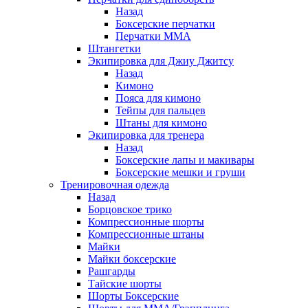
Назад
Боксерские перчатки
Перчатки ММА
Штангетки
Экипировка для Джиу Джитсу
Назад
Кимоно
Пояса для кимоно
Тейпы для пальцев
Штаны для кимоно
Экипировка для тренера
Назад
Боксерские лапы и макивары
Боксерские мешки и груши
Тренировочная одежда
Назад
Борцовское трико
Компрессионные шорты
Компрессионные штаны
Майки
Майки боксерские
Рашгарды
Тайские шорты
Шорты Боксерские