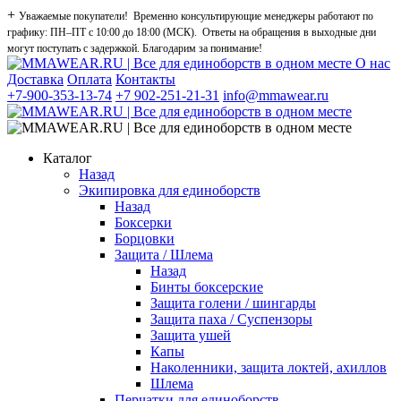
+
Уважаемые покупатели! Временно консультирующие менеджеры работают по
графику: ПН–ПТ с 10:00 до 18:00 (МСК). Ответы на обращения в выходные дни
могут поступать с задержкой. Благодарим за понимание!
О нас
Доставка
Оплата
Контакты
+7-900-353-13-74
+7 902-251-21-31
info@mmawear.ru
Каталог
Назад
Экипировка для единоборств
Назад
Боксерки
Борцовки
Защита / Шлема
Назад
Бинты боксерские
Защита голени / шингарды
Защита паха / Суспензоры
Защита ушей
Капы
Наколенники, защита локтей, ахиллов
Шлема
Перчатки для единоборств