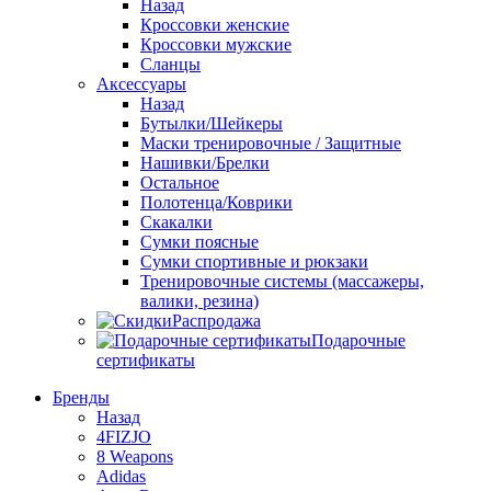
Назад
Кроссовки женские
Кроссовки мужские
Сланцы
Аксессуары
Назад
Бутылки/Шейкеры
Маски тренировочные / Защитные
Нашивки/Брелки
Остальное
Полотенца/Коврики
Скакалки
Сумки поясные
Сумки спортивные и рюкзаки
Тренировочные системы (массажеры,
валики, резина)
Распродажа
Подарочные
сертификаты
Бренды
Назад
4FIZJO
8 Weapons
Adidas