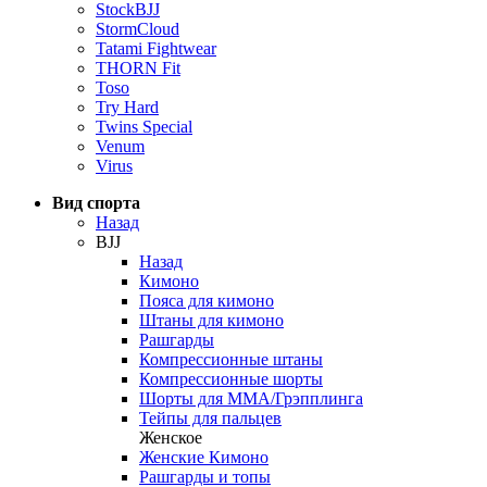
StockBJJ
StormCloud
Tatami Fightwear
THORN Fit
Toso
Try Hard
Twins Special
Venum
Virus
Вид спорта
Назад
BJJ
Назад
Кимоно
Пояса для кимоно
Штаны для кимоно
Рашгарды
Компрессионные штаны
Компрессионные шорты
Шорты для ММА/Грэпплинга
Тейпы для пальцев
Женское
Женские Кимоно
Рашгарды и топы