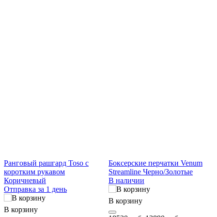
Ранговый рашгард Toso с
Боксерские перчатки Venum
I
коротким рукавом
Streamline Черно/Золотые
Коричневый
В наличии
Отправка за 1 день
В
В корзину
В корзину
1