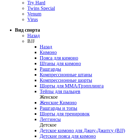
Try Hard
Twins Special
Venum
Virus
Вид спорта
Назад
BJJ
Назад
Кимоно
Пояса для кимоно
Штаны для кимоно
Рашгарды
Компрессионные штаны
Компрессионные шорты
Шорты для ММА/Грэпплинга
Тейпы для пальцев
Женское
Женские Кимоно
Рашгарды и топы
Шорты для тренировок
Леггинсы
Детское
Детское кимоно для Джиу-Джитсу (BJJ)
Детские пояса для кимоно