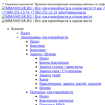
+
Уважаемые покупатели! Временно консультирующие менеджеры работают по графику
О нас
Д
+7-900-353-13-74
+7 902-251-21-31
info@mmawear.ru
Каталог
Назад
Экипировка для единоборств
Назад
Боксерки
Борцовки
Защита / Шлема
Назад
Бинты боксерские
Защита голени / шингарды
Защита паха / Суспензоры
Защита ушей
Капы
Наколенники, защита локтей, ахиллов
Шлема
Перчатки для единоборств
Назад
Боксерские перчатки
Перчатки ММА