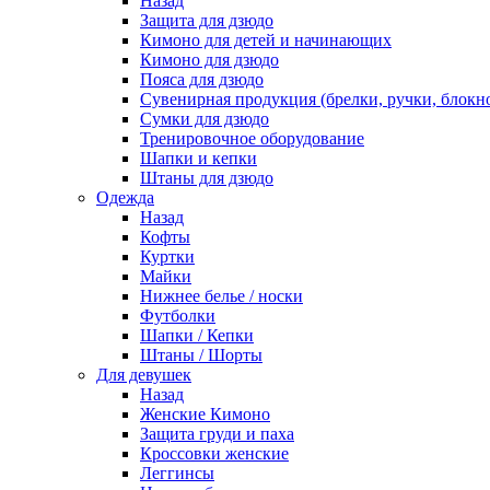
Назад
Защита для дзюдо
Кимоно для детей и начинающих
Кимоно для дзюдо
Пояса для дзюдо
Сувенирная продукция (брелки, ручки, блокно
Сумки для дзюдо
Тренировочное оборудование
Шапки и кепки
Штаны для дзюдо
Одежда
Назад
Кофты
Куртки
Майки
Нижнее белье / носки
Футболки
Шапки / Кепки
Штаны / Шорты
Для девушек
Назад
Женские Кимоно
Защита груди и паха
Кроссовки женские
Леггинсы