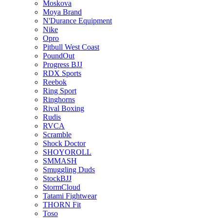
Moskova
Moya Brand
N'Durance Equipment
Nike
Opro
Pitbull West Coast
PoundOut
Progress BJJ
RDX Sports
Reebok
Ring Sport
Ringhorns
Rival Boxing
Rudis
RVCA
Scramble
Shock Doctor
SHOYOROLL
SMMASH
Smuggling Duds
StockBJJ
StormCloud
Tatami Fightwear
THORN Fit
Toso