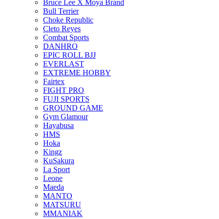
Bruce Lee X Moya Brand
Bull Terrier
Choke Republic
Cleto Reyes
Combat Sports
DANHRO
EPIC ROLL BJJ
EVERLAST
EXTREME HOBBY
Fairtex
FIGHT PRO
FUJI SPORTS
GROUND GAME
Gym Glamour
Hayabusa
HMS
Hoka
Kingz
KuSakura
La Sport
Leone
Maeda
MANTO
MATSURU
MMANIAK