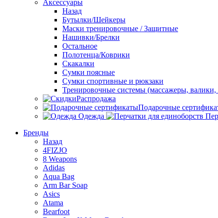
Аксессуары
Назад
Бутылки/Шейкеры
Маски тренировочные / Защитные
Нашивки/Брелки
Остальное
Полотенца/Коврики
Скакалки
Сумки поясные
Сумки спортивные и рюкзаки
Тренировочные системы (массажеры, валики, 
Распродажа
Подарочные сертифика
Одежда
Пер
Бренды
Назад
4FIZJO
8 Weapons
Adidas
Aqua Bag
Arm Bar Soap
Asics
Atama
Bearfoot