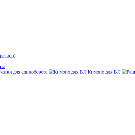
резина)
ты
чатки для единоборств
Кимоно для BJJ