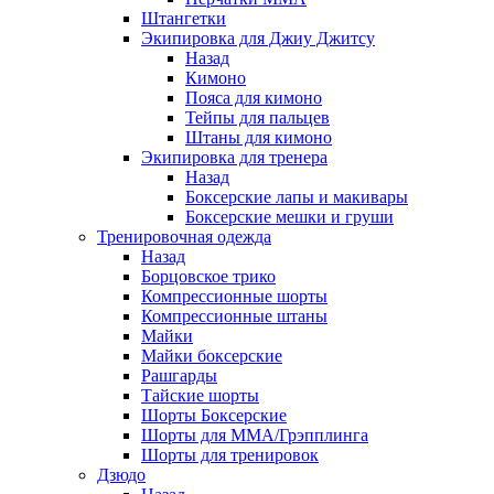
Штангетки
Экипировка для Джиу Джитсу
Назад
Кимоно
Пояса для кимоно
Тейпы для пальцев
Штаны для кимоно
Экипировка для тренера
Назад
Боксерские лапы и макивары
Боксерские мешки и груши
Тренировочная одежда
Назад
Борцовское трико
Компрессионные шорты
Компрессионные штаны
Майки
Майки боксерские
Рашгарды
Тайские шорты
Шорты Боксерские
Шорты для ММА/Грэпплинга
Шорты для тренировок
Дзюдо