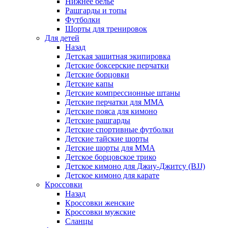
Нижнее белье
Рашгарды и топы
Футболки
Шорты для тренировок
Для детей
Назад
Детская защитная экипировка
Детские боксерские перчатки
Детские борцовки
Детские капы
Детские компрессионные штаны
Детские перчатки для ММА
Детские пояса для кимоно
Детские рашгарды
Детские спортивные футболки
Детские тайские шорты
Детские шорты для ММА
Детское борцовское трико
Детское кимоно для Джиу-Джитсу (BJJ)
Детское кимоно для карате
Кроссовки
Назад
Кроссовки женские
Кроссовки мужские
Сланцы