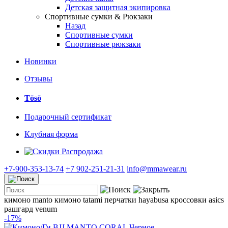
Детская защитная экипировка
Спортивные сумки & Рюкзаки
Назад
Спортивные сумки
Спортивные рюкзаки
Новинки
Отзывы
Tōsō
Подарочный сертификат
Клубная форма
Распродажа
+7-900-353-13-74
+7 902-251-21-31
info@mmawear.ru
кимоно manto
кимоно tatami
перчатки hayabusa
кроссовки asics
рашгард venum
-17%