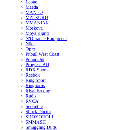
Leone
Maeda
MANTO
MATSURU
MMANIAK
Moskova
Moya Brand
N'Durance Equipment
Nike
Opro
Pitbull West Coast
PoundOut
Progress BJJ
RDX Sports
Reebok
Ring Sport
Ringhorns
Rival Boxing
Rudis
RVCA
Scramble
Shock Doctor
SHOYOROLL
SMMASH
Smuggling Duds