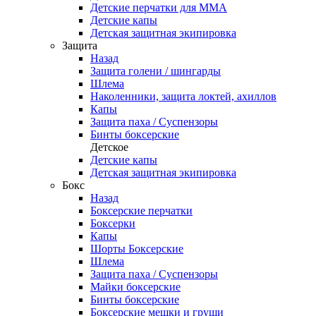
Детские перчатки для ММА
Детские капы
Детская защитная экипировка
Защита
Назад
Защита голени / шингарды
Шлема
Наколенники, защита локтей, ахиллов
Капы
Защита паха / Суспензоры
Бинты боксерские
Детское
Детские капы
Детская защитная экипировка
Бокс
Назад
Боксерские перчатки
Боксерки
Капы
Шорты Боксерские
Шлема
Защита паха / Суспензоры
Майки боксерские
Бинты боксерские
Боксерские мешки и груши