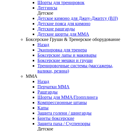
Шорты для тренировок
Леггинсы
Детское
Детское кимоно для Джиу-Джитсу (BJJ)
Детские пояса для кимоно
Детские рашгарды
Детские шорты для ММА
Боксерские Груши & Тренерское оборудование
Назад
Экипировка для тренера
Боксерские лапы и макивары
Боксерские мешки и груши
Тренировочные системы (массажеры,
валики, резина)
ММА
Назад
Перчатки ММА
Рашгарды
Шорты для ММА/Грэпплинга
Компрессионные штаны
Капы
Защита голени / шингарды
Бинты боксерские
Защита паха / Суспензоры
Детское