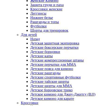
Женские Кимоно
Защита груди и паха
Кроссовки женские
Леггинсы
Нижнее белье
Рашгарды и топы
Футболки
Шорты для тренировок
Для детей
Назад
Детская защитная экипировка
Детские боксерские перчатки
Детские борцовки
Детские капы
Детские компрессионные штаны
Детские перчатки для ММА
Детские пояса для кимоно
Детские рашгарды
Детские спортивные футболки
Детские тайские шорты
Детские шорты для ММА
Детское борцовское трико
Детское кимоно для Джиу-Джитсу (BJJ)
Детское кимоно для карате
Кроссовки