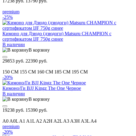
17238 руб.
13790 руб.
premium
-25%
Кимоно для Дзюдо (дзюдоги) Matsuru CHAMPION с
сертификатом IJF 750g синее
В наличии
В корзину
29853 руб.
22390 руб.
150 CM
155 CM
160 CM
185 CM
195 CM
-20%
Кимоно/Ги BJJ Kingz The One Черное
В наличии
В корзину
19238 руб.
15390 руб.
A0
A0L
A1
A1L
A2
A2H
A2L
A3
A3H
A3L
A4
premium
-20%