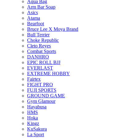
Aqua Bag
Arm Bar Soap
Asics
Atama
Bearfoot
Bruce Lee X Moya Brand
Bull Terrier
Choke Republic
Cleto Reyes
Combat Sports
DANHRO
EPIC ROLL BJJ
EVERLAST
EXTREME HOBBY
Fairtex
FIGHT PRO
FUJI SPORTS
GROUND GAME
Gym Glamour
Hayabusa
HMS
Hoka
Kingz
KuSakura
La Sport