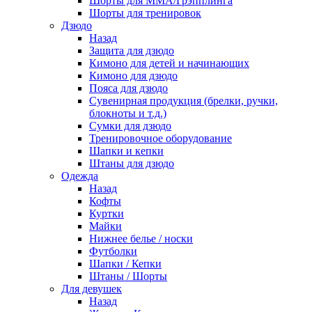
Шорты для ММА/Грэпплинга
Шорты для тренировок
Дзюдо
Назад
Защита для дзюдо
Кимоно для детей и начинающих
Кимоно для дзюдо
Пояса для дзюдо
Сувенирная продукция (брелки, ручки,
блокноты и т.д.)
Сумки для дзюдо
Тренировочное оборудование
Шапки и кепки
Штаны для дзюдо
Одежда
Назад
Кофты
Куртки
Майки
Нижнее белье / носки
Футболки
Шапки / Кепки
Штаны / Шорты
Для девушек
Назад