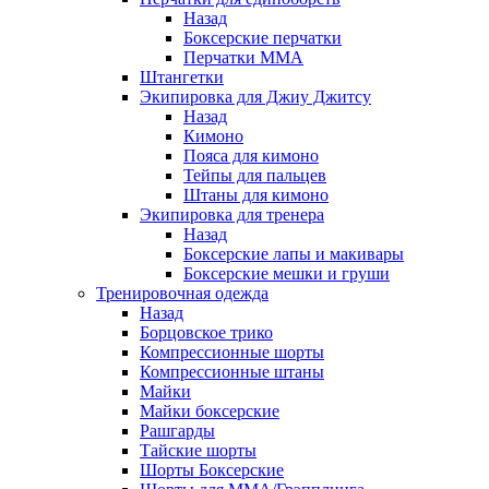
Назад
Боксерские перчатки
Перчатки ММА
Штангетки
Экипировка для Джиу Джитсу
Назад
Кимоно
Пояса для кимоно
Тейпы для пальцев
Штаны для кимоно
Экипировка для тренера
Назад
Боксерские лапы и макивары
Боксерские мешки и груши
Тренировочная одежда
Назад
Борцовское трико
Компрессионные шорты
Компрессионные штаны
Майки
Майки боксерские
Рашгарды
Тайские шорты
Шорты Боксерские