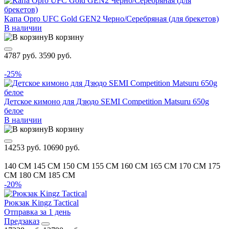
Капа Opro UFC Gold GEN2 Черно/Серебряная (для брекетов)
В наличии
В корзину
4787 руб.
3590 руб.
-25%
Детское кимоно для Дзюдо SEMI Competition Matsuru 650g
белое
В наличии
В корзину
14253 руб.
10690 руб.
140 CM
145 CM
150 CM
155 CM
160 CM
165 CM
170 CM
175
CM
180 CM
185 CM
-20%
Рюкзак Kingz Tactical
Отправка за 1 день
Предзаказ