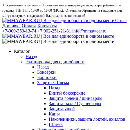
+
Уважаемые покупатели! Временно консультирующие менеджеры работают по
графику: ПН–ПТ с 10:00 до 18:00 (МСК). Ответы на обращения в выходные дни
могут поступать с задержкой. Благодарим за понимание!
О нас
Доставка
Оплата
Контакты
+7-900-353-13-74
+7 902-251-21-31
info@mmawear.ru
Каталог
Назад
Экипировка для единоборств
Назад
Боксерки
Борцовки
Защита / Шлема
Назад
Бинты боксерские
Защита голени / шингарды
Защита паха / Суспензоры
Защита ушей
Капы
Наколенники, защита локтей, ахиллов
Шлема
Перчатки для единоборств