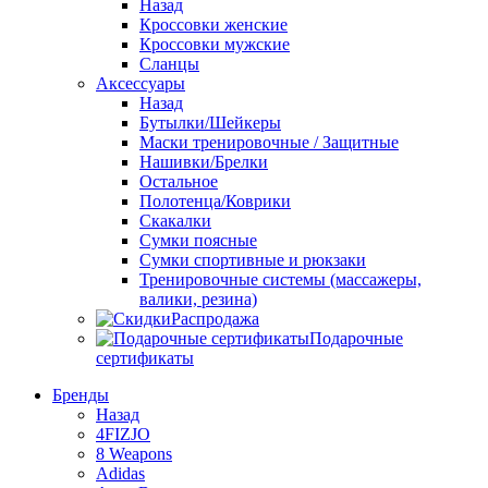
Назад
Кроссовки женские
Кроссовки мужские
Сланцы
Аксессуары
Назад
Бутылки/Шейкеры
Маски тренировочные / Защитные
Нашивки/Брелки
Остальное
Полотенца/Коврики
Скакалки
Сумки поясные
Сумки спортивные и рюкзаки
Тренировочные системы (массажеры,
валики, резина)
Распродажа
Подарочные
сертификаты
Бренды
Назад
4FIZJO
8 Weapons
Adidas