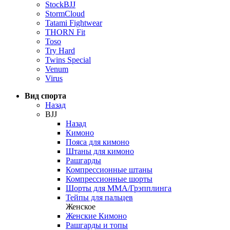
StockBJJ
StormCloud
Tatami Fightwear
THORN Fit
Toso
Try Hard
Twins Special
Venum
Virus
Вид спорта
Назад
BJJ
Назад
Кимоно
Пояса для кимоно
Штаны для кимоно
Рашгарды
Компрессионные штаны
Компрессионные шорты
Шорты для ММА/Грэпплинга
Тейпы для пальцев
Женское
Женские Кимоно
Рашгарды и топы