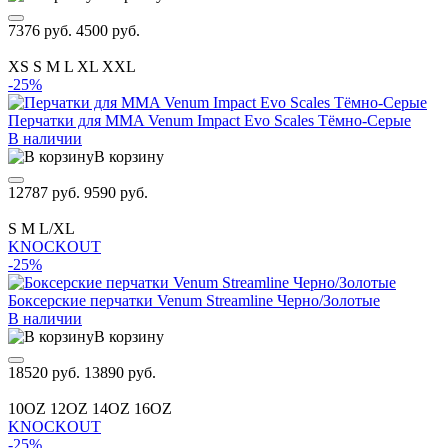
7376 руб.
4500 руб.
XS
S
M
L
XL
XXL
-25%
Перчатки для MMA Venum Impact Evo Scales Тёмно-Серые
В наличии
В корзину
12787 руб.
9590 руб.
S
M
L/XL
KNOCKOUT
-25%
Боксерские перчатки Venum Streamline Черно/Золотые
В наличии
В корзину
18520 руб.
13890 руб.
10OZ
12OZ
14OZ
16OZ
KNOCKOUT
-25%