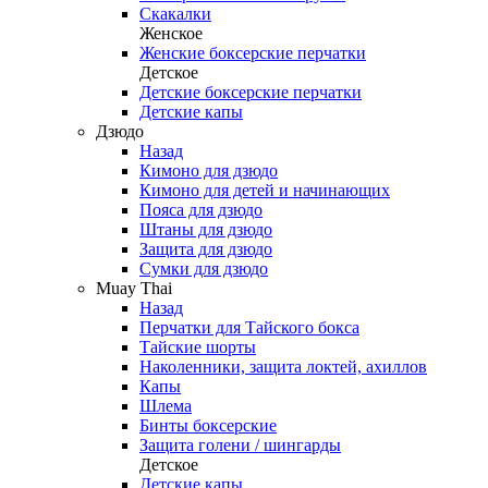
Скакалки
Женское
Женские боксерские перчатки
Детское
Детские боксерские перчатки
Детские капы
Дзюдо
Назад
Кимоно для дзюдо
Кимоно для детей и начинающих
Пояса для дзюдо
Штаны для дзюдо
Защита для дзюдо
Сумки для дзюдо
Muay Thai
Назад
Перчатки для Тайского бокса
Тайские шорты
Наколенники, защита локтей, ахиллов
Капы
Шлема
Бинты боксерские
Защита голени / шингарды
Детское
Детские капы