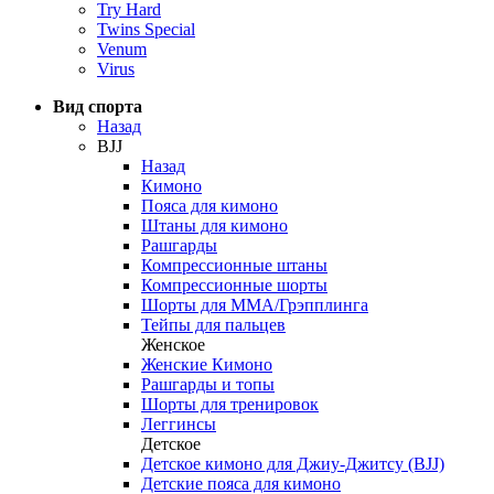
Try Hard
Twins Special
Venum
Virus
Вид спорта
Назад
BJJ
Назад
Кимоно
Пояса для кимоно
Штаны для кимоно
Рашгарды
Компрессионные штаны
Компрессионные шорты
Шорты для ММА/Грэпплинга
Тейпы для пальцев
Женское
Женские Кимоно
Рашгарды и топы
Шорты для тренировок
Леггинсы
Детское
Детское кимоно для Джиу-Джитсу (BJJ)
Детские пояса для кимоно