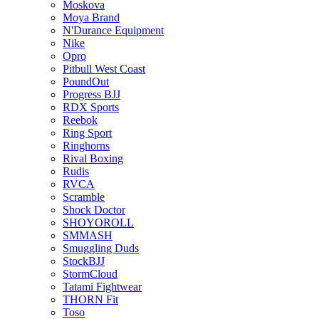
Moskova
Moya Brand
N'Durance Equipment
Nike
Opro
Pitbull West Coast
PoundOut
Progress BJJ
RDX Sports
Reebok
Ring Sport
Ringhorns
Rival Boxing
Rudis
RVCA
Scramble
Shock Doctor
SHOYOROLL
SMMASH
Smuggling Duds
StockBJJ
StormCloud
Tatami Fightwear
THORN Fit
Toso