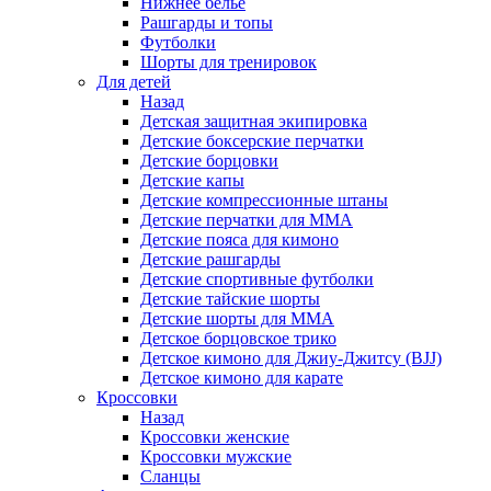
Нижнее белье
Рашгарды и топы
Футболки
Шорты для тренировок
Для детей
Назад
Детская защитная экипировка
Детские боксерские перчатки
Детские борцовки
Детские капы
Детские компрессионные штаны
Детские перчатки для ММА
Детские пояса для кимоно
Детские рашгарды
Детские спортивные футболки
Детские тайские шорты
Детские шорты для ММА
Детское борцовское трико
Детское кимоно для Джиу-Джитсу (BJJ)
Детское кимоно для карате
Кроссовки
Назад
Кроссовки женские
Кроссовки мужские
Сланцы