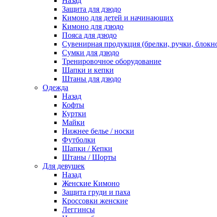
Назад
Защита для дзюдо
Кимоно для детей и начинающих
Кимоно для дзюдо
Пояса для дзюдо
Сувенирная продукция (брелки, ручки, блокно
Сумки для дзюдо
Тренировочное оборудование
Шапки и кепки
Штаны для дзюдо
Одежда
Назад
Кофты
Куртки
Майки
Нижнее белье / носки
Футболки
Шапки / Кепки
Штаны / Шорты
Для девушек
Назад
Женские Кимоно
Защита груди и паха
Кроссовки женские
Леггинсы