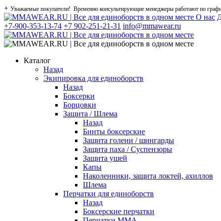
+
Уважаемые покупатели! Временно консультирующие менеджеры работают по графику
О нас
Д
+7-900-353-13-74
+7 902-251-21-31
info@mmawear.ru
Каталог
Назад
Экипировка для единоборств
Назад
Боксерки
Борцовки
Защита / Шлема
Назад
Бинты боксерские
Защита голени / шингарды
Защита паха / Суспензоры
Защита ушей
Капы
Наколенники, защита локтей, ахиллов
Шлема
Перчатки для единоборств
Назад
Боксерские перчатки
Перчатки ММА