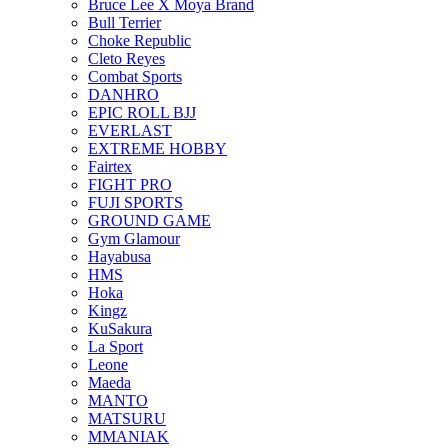
Bruce Lee X Moya Brand
Bull Terrier
Choke Republic
Cleto Reyes
Combat Sports
DANHRO
EPIC ROLL BJJ
EVERLAST
EXTREME HOBBY
Fairtex
FIGHT PRO
FUJI SPORTS
GROUND GAME
Gym Glamour
Hayabusa
HMS
Hoka
Kingz
KuSakura
La Sport
Leone
Maeda
MANTO
MATSURU
MMANIAK