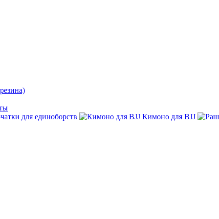
резина)
ты
чатки для единоборств
Кимоно для BJJ