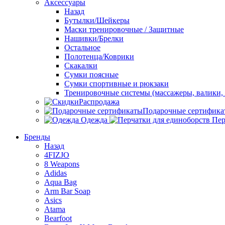
Аксессуары
Назад
Бутылки/Шейкеры
Маски тренировочные / Защитные
Нашивки/Брелки
Остальное
Полотенца/Коврики
Скакалки
Сумки поясные
Сумки спортивные и рюкзаки
Тренировочные системы (массажеры, валики, 
Распродажа
Подарочные сертифика
Одежда
Пер
Бренды
Назад
4FIZJO
8 Weapons
Adidas
Aqua Bag
Arm Bar Soap
Asics
Atama
Bearfoot