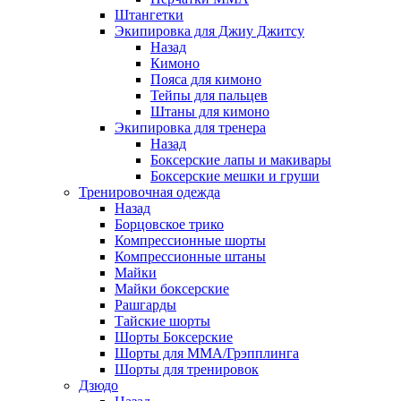
Штангетки
Экипировка для Джиу Джитсу
Назад
Кимоно
Пояса для кимоно
Тейпы для пальцев
Штаны для кимоно
Экипировка для тренера
Назад
Боксерские лапы и макивары
Боксерские мешки и груши
Тренировочная одежда
Назад
Борцовское трико
Компрессионные шорты
Компрессионные штаны
Майки
Майки боксерские
Рашгарды
Тайские шорты
Шорты Боксерские
Шорты для ММА/Грэпплинга
Шорты для тренировок
Дзюдо