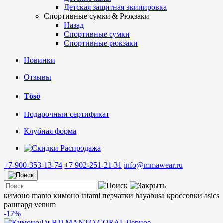
Детская защитная экипировка
Спортивные сумки & Рюкзаки
Назад
Спортивные сумки
Спортивные рюкзаки
Новинки
Отзывы
Tōsō
Подарочный сертификат
Клубная форма
Распродажа
+7-900-353-13-74
+7 902-251-21-31
info@mmawear.ru
кимоно manto
кимоно tatami
перчатки hayabusa
кроссовки asics
рашгард venum
-17%