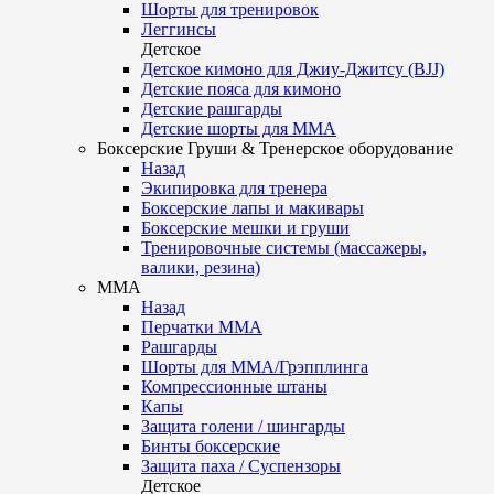
Шорты для тренировок
Леггинсы
Детское
Детское кимоно для Джиу-Джитсу (BJJ)
Детские пояса для кимоно
Детские рашгарды
Детские шорты для ММА
Боксерские Груши & Тренерское оборудование
Назад
Экипировка для тренера
Боксерские лапы и макивары
Боксерские мешки и груши
Тренировочные системы (массажеры,
валики, резина)
ММА
Назад
Перчатки ММА
Рашгарды
Шорты для ММА/Грэпплинга
Компрессионные штаны
Капы
Защита голени / шингарды
Бинты боксерские
Защита паха / Суспензоры
Детское