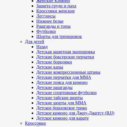
Женские Кимоно
Защита груди и паха
Кроссовки женские
Леггинсы
Нижнее белье
Рашгарды и топы
Футболки
Шорты для тренировок
Для детей
Назад
Детская защитная экипировка
Детские боксерские перчатки
Детские борцовки
Детские капы
Детские компрессионные штаны
Детские перчатки для ММА
Детские пояса для кимоно
Детские рашгарды
Детские спортивные футболки
Детские тайские шорты
Детские шорты для ММА
Детское борцовское трико
Детское кимоно для Джиу-Джитсу (BJJ)
Детское кимоно для карате
Кроссовки