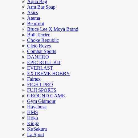
Aqua Bag
Arm Bar Soap
Asics
Atama
Bearfoot
Bruce Lee X Moya Brand
Bull Terrier
Choke Republic
Cleto Reyes
Combat Sports
DANHRO
EPIC ROLL BJJ
EVERLAST
EXTREME HOBBY
Fairtex
FIGHT PRO
FUJI SPORTS
GROUND GAME
Gym Glamour
Hayabusa
HMS
Hoka
Kingz
KuSakura
La Sport