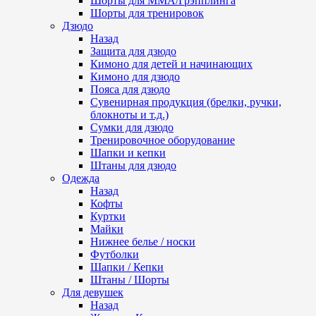
Шорты для ММА/Грэпплинга
Шорты для тренировок
Дзюдо
Назад
Защита для дзюдо
Кимоно для детей и начинающих
Кимоно для дзюдо
Пояса для дзюдо
Сувенирная продукция (брелки, ручки,
блокноты и т.д.)
Сумки для дзюдо
Тренировочное оборудование
Шапки и кепки
Штаны для дзюдо
Одежда
Назад
Кофты
Куртки
Майки
Нижнее белье / носки
Футболки
Шапки / Кепки
Штаны / Шорты
Для девушек
Назад