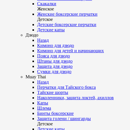
Скакалки
Женское
Женские боксерские перчатки
Детское
Детские боксерские перчатки
Детские капы
Дзюдо
Назад
Кимоно для дзюдо
Кимоно для детей и начинающих
Пояса для дзюдо
Штаны для дзюдо
Защита для дзюдо
Сумки для дзюдо
Muay Thai
Назад
Перчатки для Тайского бокса
Тайские шорты
Наколенники, защита локтей, ахиллов
Капы
Шлема
Бинты боксерские
Защита голени / шингарды
Детское
Детские капы