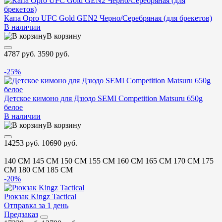
Капа Opro UFC Gold GEN2 Черно/Серебряная (для брекетов)
В наличии
В корзину
4787 руб.
3590 руб.
-25%
Детское кимоно для Дзюдо SEMI Competition Matsuru 650g
белое
В наличии
В корзину
14253 руб.
10690 руб.
140 CM
145 CM
150 CM
155 CM
160 CM
165 CM
170 CM
175
CM
180 CM
185 CM
-20%
Рюкзак Kingz Tactical
Отправка за 1 день
Предзаказ