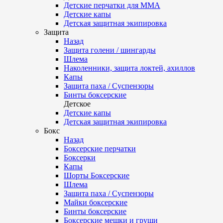
Детские перчатки для ММА
Детские капы
Детская защитная экипировка
Защита
Назад
Защита голени / шингарды
Шлема
Наколенники, защита локтей, ахиллов
Капы
Защита паха / Суспензоры
Бинты боксерские
Детское
Детские капы
Детская защитная экипировка
Бокс
Назад
Боксерские перчатки
Боксерки
Капы
Шорты Боксерские
Шлема
Защита паха / Суспензоры
Майки боксерские
Бинты боксерские
Боксерские мешки и груши