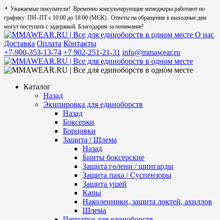
+
Уважаемые покупатели! Временно консультирующие менеджеры работают по
графику: ПН–ПТ с 10:00 до 18:00 (МСК). Ответы на обращения в выходные дни
могут поступать с задержкой. Благодарим за понимание!
О нас
Доставка
Оплата
Контакты
+7-900-353-13-74
+7 902-251-21-31
info@mmawear.ru
Каталог
Назад
Экипировка для единоборств
Назад
Боксерки
Борцовки
Защита / Шлема
Назад
Бинты боксерские
Защита голени / шингарды
Защита паха / Суспензоры
Защита ушей
Капы
Наколенники, защита локтей, ахиллов
Шлема
Перчатки для единоборств