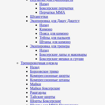
Назад
Боксерские перчатки
Перчатки ММА
Штангетки
Экипировка для Джиу Джитсу
Назад
Кимоно
Пояса для кимоно
Тейпы для пальцев
Штаны для кимоно
Экипировка для тренера
Назад
Боксерские лапы и макивары
Боксерские мешки и груши
Тренировочная одежда
Назад
Борцовское трико
Компрессионные шорты
Компрессионные штаны
Майки
Майки боксерские
Рашгарды
Тайские шорты
Шорты Боксерские