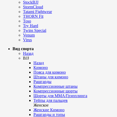
StockBJJ
StormCloud
Tatami Fightwear
THORN Fit
Toso
Try Hard
Twins Special
Venum
Virus
Вид спорта
Назад
BJJ
Назад
Кимоно
Пояса для кимоно
Штаны для кимоно
Рашгарды
Компрессионные штаны
Компрессионные шорты
Шорты для ММА/Грэпплинга
Тейпы для пальцев
Женское
Женские Кимоно
Рашгарды и топы