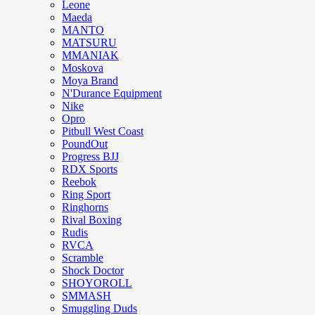
Leone
Maeda
MANTO
MATSURU
MMANIAK
Moskova
Moya Brand
N'Durance Equipment
Nike
Opro
Pitbull West Coast
PoundOut
Progress BJJ
RDX Sports
Reebok
Ring Sport
Ringhorns
Rival Boxing
Rudis
RVCA
Scramble
Shock Doctor
SHOYOROLL
SMMASH
Smuggling Duds