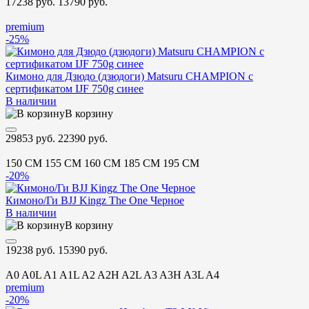
17238 руб.
13790 руб.
premium
-25%
Кимоно для Дзюдо (дзюдоги) Matsuru CHAMPION с
сертификатом IJF 750g синее
В наличии
В корзину
29853 руб.
22390 руб.
150 CM
155 CM
160 CM
185 CM
195 CM
-20%
Кимоно/Ги BJJ Kingz The One Черное
В наличии
В корзину
19238 руб.
15390 руб.
A0
A0L
A1
A1L
A2
A2H
A2L
A3
A3H
A3L
A4
premium
-20%