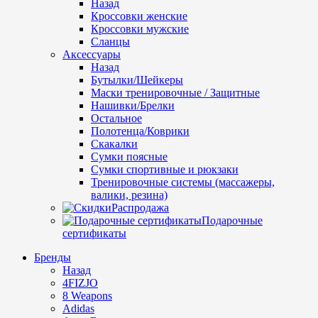
Назад
Кроссовки женские
Кроссовки мужские
Сланцы
Аксессуары
Назад
Бутылки/Шейкеры
Маски тренировочные / Защитные
Нашивки/Брелки
Остальное
Полотенца/Коврики
Скакалки
Сумки поясные
Сумки спортивные и рюкзаки
Тренировочные системы (массажеры,
валики, резина)
Распродажа
Подарочные
сертификаты
Бренды
Назад
4FIZJO
8 Weapons
Adidas