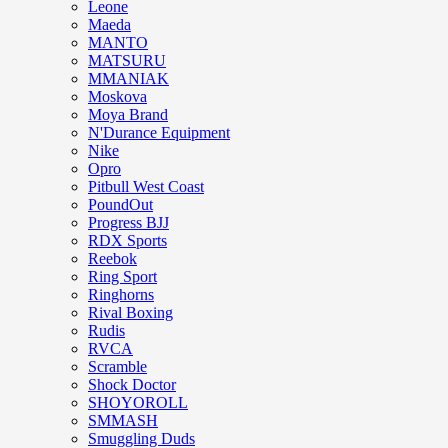
Leone
Maeda
MANTO
MATSURU
MMANIAK
Moskova
Moya Brand
N'Durance Equipment
Nike
Opro
Pitbull West Coast
PoundOut
Progress BJJ
RDX Sports
Reebok
Ring Sport
Ringhorns
Rival Boxing
Rudis
RVCA
Scramble
Shock Doctor
SHOYOROLL
SMMASH
Smuggling Duds