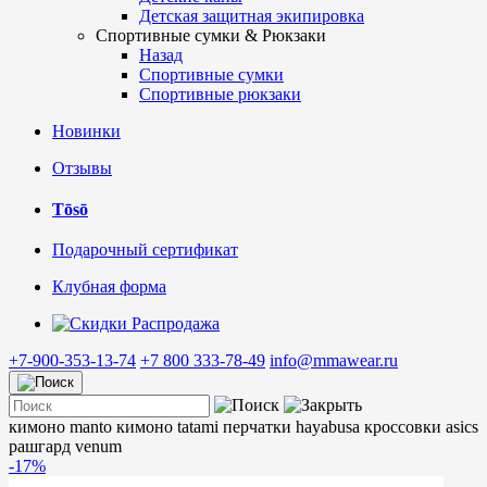
Детская защитная экипировка
Спортивные сумки & Рюкзаки
Назад
Спортивные сумки
Спортивные рюкзаки
Новинки
Отзывы
Tōsō
Подарочный сертификат
Клубная форма
Распродажа
+7-900-353-13-74
+7 800 333-78-49
info@mmawear.ru
кимоно manto
кимоно tatami
перчатки hayabusa
кроссовки asics
рашгард venum
-17%