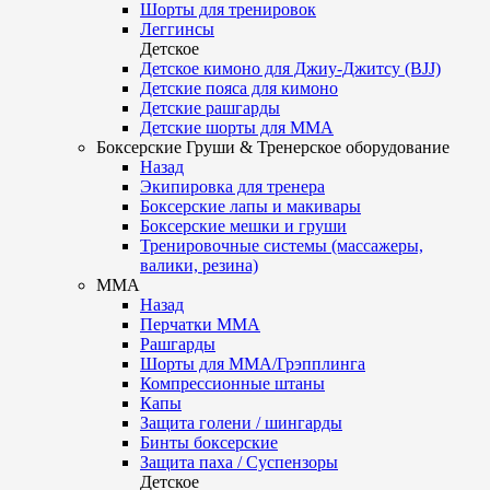
Шорты для тренировок
Леггинсы
Детское
Детское кимоно для Джиу-Джитсу (BJJ)
Детские пояса для кимоно
Детские рашгарды
Детские шорты для ММА
Боксерские Груши & Тренерское оборудование
Назад
Экипировка для тренера
Боксерские лапы и макивары
Боксерские мешки и груши
Тренировочные системы (массажеры,
валики, резина)
ММА
Назад
Перчатки ММА
Рашгарды
Шорты для ММА/Грэпплинга
Компрессионные штаны
Капы
Защита голени / шингарды
Бинты боксерские
Защита паха / Суспензоры
Детское