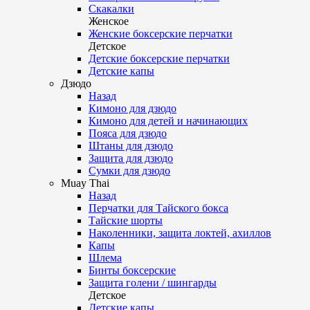
Скакалки
Женское
Женские боксерские перчатки
Детское
Детские боксерские перчатки
Детские капы
Дзюдо
Назад
Кимоно для дзюдо
Кимоно для детей и начинающих
Пояса для дзюдо
Штаны для дзюдо
Защита для дзюдо
Сумки для дзюдо
Muay Thai
Назад
Перчатки для Тайского бокса
Тайские шорты
Наколенники, защита локтей, ахиллов
Капы
Шлема
Бинты боксерские
Защита голени / шингарды
Детское
Детские капы