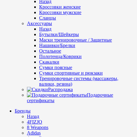
Назад
Кроссовки женские
Кроссовки мужские
Сланцы
Аксессуары
Назад
Бутылки/Шейкеры
Маски тренировочные / Защитные
Нашивки/Брелки
Остальное
Полотенца/Коврики
Скакалки
Сумки поясные
Сумки спортивные и рюкзаки
Тренировочные системы (массажеры,
валики, резина)
Распродажа
Подарочные
сертификаты
Бренды
Назад
4FIZJO
8 Weapons
Adidas