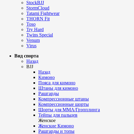
StockBJJ
StormCloud
Tatami Fightwear
THORN Fit
Toso
Try Hard
Twins Special
Venum
Virus
Вид спорта
Назад
BJJ
Назад
Кимоно
Пояса для кимоно
Штаны для кимоно
Рашгарды
Компрессионные штаны
Компрессионные шорты
Шорты для ММА/Грэпплинга
Тейпы для пальцев
Женское
Женские Кимоно
Рашгарды и топы