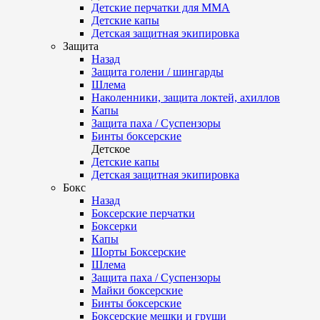
Детские перчатки для ММА
Детские капы
Детская защитная экипировка
Защита
Назад
Защита голени / шингарды
Шлема
Наколенники, защита локтей, ахиллов
Капы
Защита паха / Суспензоры
Бинты боксерские
Детское
Детские капы
Детская защитная экипировка
Бокс
Назад
Боксерские перчатки
Боксерки
Капы
Шорты Боксерские
Шлема
Защита паха / Суспензоры
Майки боксерские
Бинты боксерские
Боксерские мешки и груши