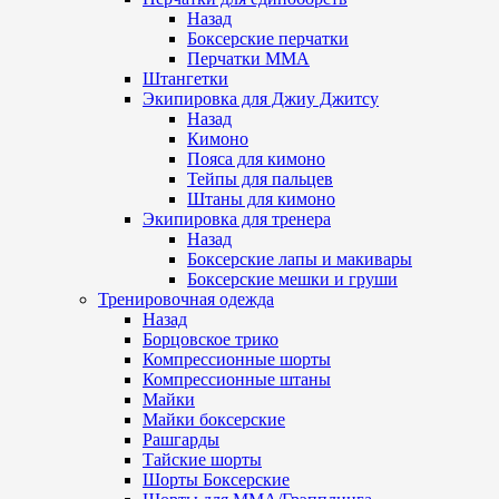
Назад
Боксерские перчатки
Перчатки ММА
Штангетки
Экипировка для Джиу Джитсу
Назад
Кимоно
Пояса для кимоно
Тейпы для пальцев
Штаны для кимоно
Экипировка для тренера
Назад
Боксерские лапы и макивары
Боксерские мешки и груши
Тренировочная одежда
Назад
Борцовское трико
Компрессионные шорты
Компрессионные штаны
Майки
Майки боксерские
Рашгарды
Тайские шорты
Шорты Боксерские