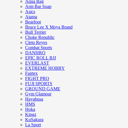
Aqua Bag
Arm Bar Soap
Asics
Atama
Bearfoot
Bruce Lee X Moya Brand
Bull Terrier
Choke Republic
Cleto Reyes
Combat Sports
DANHRO
EPIC ROLL BJJ
EVERLAST
EXTREME HOBBY
Fairtex
FIGHT PRO
FUJI SPORTS
GROUND GAME
Gym Glamour
Hayabusa
HMS
Hoka
Kingz
KuSakura
La Sport