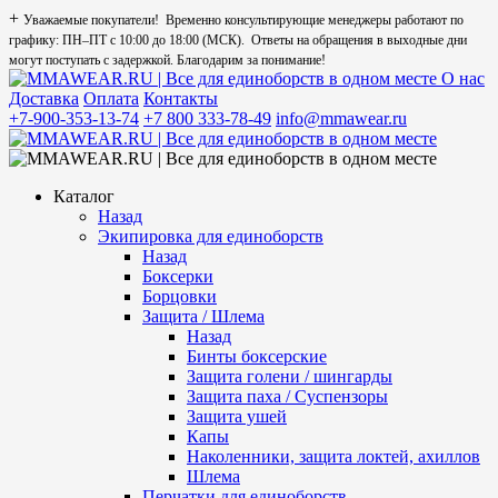
+
Уважаемые покупатели! Временно консультирующие менеджеры работают по
графику: ПН–ПТ с 10:00 до 18:00 (МСК). Ответы на обращения в выходные дни
могут поступать с задержкой. Благодарим за понимание!
О нас
Доставка
Оплата
Контакты
+7-900-353-13-74
+7 800 333-78-49
info@mmawear.ru
Каталог
Назад
Экипировка для единоборств
Назад
Боксерки
Борцовки
Защита / Шлема
Назад
Бинты боксерские
Защита голени / шингарды
Защита паха / Суспензоры
Защита ушей
Капы
Наколенники, защита локтей, ахиллов
Шлема
Перчатки для единоборств