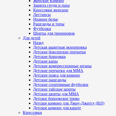
Женские Кимоно
Защита груди и паха
Кроссовки женские
Леггинсы
Нижнее белье
Рашгарды и топы
Футболки
Шорты для тренировок
Для детей
Назад
Детская защитная экипировка
Детские боксерские перчатки
Детские борцовки
Детские капы
Детские компрессионные штаны
Детские перчатки для ММА
Детские пояса для кимоно
Детские рашгарды
Детские спортивные футболки
Детские тайские шорты
Детские шорты для ММА
Детское борцовское трико
Детское кимоно для Джиу-Джитсу (BJJ)
Детское кимоно для карате
Кроссовки