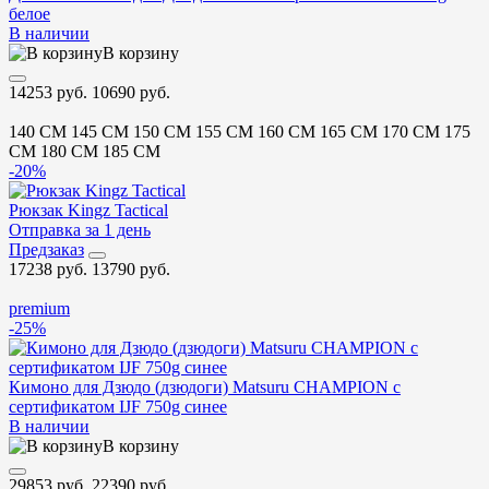
белое
В наличии
В корзину
14253 руб.
10690 руб.
140 CM
145 CM
150 CM
155 CM
160 CM
165 CM
170 CM
175
CM
180 CM
185 CM
-20%
Рюкзак Kingz Tactical
Отправка за 1 день
Предзаказ
17238 руб.
13790 руб.
premium
-25%
Кимоно для Дзюдо (дзюдоги) Matsuru CHAMPION с
сертификатом IJF 750g синее
В наличии
В корзину
29853 руб.
22390 руб.