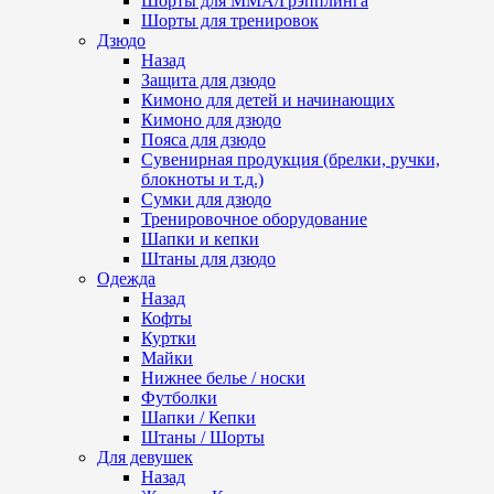
Шорты для ММА/Грэпплинга
Шорты для тренировок
Дзюдо
Назад
Защита для дзюдо
Кимоно для детей и начинающих
Кимоно для дзюдо
Пояса для дзюдо
Сувенирная продукция (брелки, ручки,
блокноты и т.д.)
Сумки для дзюдо
Тренировочное оборудование
Шапки и кепки
Штаны для дзюдо
Одежда
Назад
Кофты
Куртки
Майки
Нижнее белье / носки
Футболки
Шапки / Кепки
Штаны / Шорты
Для девушек
Назад