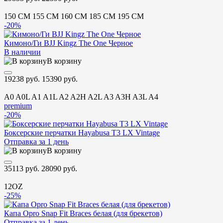
150 CM
155 CM
160 CM
185 CM
195 CM
-20%
Кимоно/Ги BJJ Kingz The One Черное
В наличии
В корзину
19238 руб.
15390 руб.
A0
A0L
A1
A1L
A2
A2H
A2L
A3
A3H
A3L
A4
premium
-20%
Боксерские перчатки Hayabusa T3 LX Vintage
Отправка за 1 день
В корзину
35113 руб.
28090 руб.
12OZ
-25%
Капа Opro Snap Fit Braces белая (для брекетов)
Отправка за 1 день