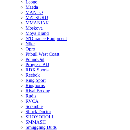
Leone
Maeda
MANTO
MATSURU
MMANIAK
Moskova
Moya Brand
N'Durance Equipment
Nike
Opro
Pitbull West Coast
PoundOut
Progress BJJ
RDX Sports
Reebok
Ring Sport
Ringhorns
Rival Boxing
Rudis
RVCA
Scramble
Shock Doctor
SHOYOROLL
SMMASH
Smuggling Duds