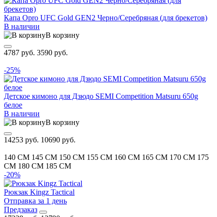
Капа Opro UFC Gold GEN2 Черно/Серебряная (для брекетов)
В наличии
В корзину
4787 руб.
3590 руб.
-25%
Детское кимоно для Дзюдо SEMI Competition Matsuru 650g
белое
В наличии
В корзину
14253 руб.
10690 руб.
140 CM
145 CM
150 CM
155 CM
160 CM
165 CM
170 CM
175
CM
180 CM
185 CM
-20%
Рюкзак Kingz Tactical
Отправка за 1 день
Предзаказ