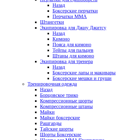
Назад
Боксерские перчатки
Перчатки ММА
Штангетки
Экипировка для Джиу Джитсу
Назад
Кимоно
Пояса для кимоно
Тейпы для пальцев
Штаны для кимоно
Экипировка для тренера
Назад
Боксерские лапы и макивары
Боксерские мешки и груши
Тренировочная одежда
Назад
Борцовское трико
Компрессионные шорты
Компрессионные штаны
Майки
Майки боксерские
Рашгарды
Тайские шорты
Шорты Боксерские