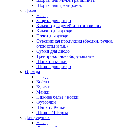
Шорты для ММА/Грэпплинга
Шорты для тренировок
Дзюдо
Назад
Защита для дзюдо
Кимоно для детей и начинающих
Кимоно для дзюдо
Пояса для дзюдо
Сувенирная продукция (брелки, ручки,
блокноты и т.д.)
Сумки для дзюдо
Тренировочное оборудование
Шапки и кепки
Штаны для дзюдо
Одежда
Назад
Кофты
Куртки
Майки
Нижнее белье / носки
Футболки
Шапки / Кепки
Штаны / Шорты
Для девушек
Назад