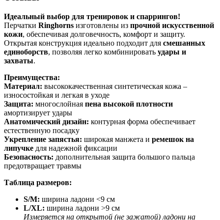
Идеальный выбор для тренировок и спаррингов!
Перчатки
Ringhorns
изготовлены из
прочной искусственной
кожи
, обеспечивая долговечность, комфорт и защиту.
Открытая конструкция идеально подходит для
смешанных
единоборств
, позволяя легко комбинировать
удары и
захваты
.
Преимущества:
Материал:
высококачественная синтетическая кожа –
износостойкая и легкая в уходе
Защита:
многослойная
пена высокой плотности
амортизирует удары
Анатомический дизайн:
контурная форма обеспечивает
естественную посадку
Укрепление запястья:
широкая манжета и
ремешок на
липучке
для надежной фиксации
Безопасность:
дополнительная защита большого пальца
предотвращает травмы
Таблица размеров:
S/M:
ширина ладони <9 см
L/XL:
ширина ладони >9 см
Измеряется на открытой (не зажатой) ладони на