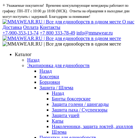
+
Уважаемые покупатели! Временно консультирующие менеджеры работают по
графику: ПН–ПТ с 10:00 до 18:00 (МСК). Ответы на обращения в выходные дни
могут поступать с задержкой. Благодарим за понимание!
О нас
Доставка
Оплата
Контакты
+7-900-353-13-74
+7 800 333-78-49
info@mmawear.ru
Каталог
Назад
Экипировка для единоборств
Назад
Боксерки
Борцовки
Защита / Шлема
Назад
Бинты боксерские
Защита голени / шингарды
Защита паха / Суспензоры
Защита ушей
Капы
Наколенники, защита локтей, ахиллов
Шлема
Перчатки для единоборств