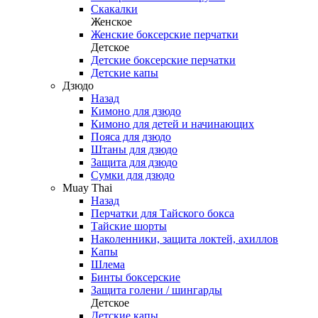
Скакалки
Женское
Женские боксерские перчатки
Детское
Детские боксерские перчатки
Детские капы
Дзюдо
Назад
Кимоно для дзюдо
Кимоно для детей и начинающих
Пояса для дзюдо
Штаны для дзюдо
Защита для дзюдо
Сумки для дзюдо
Muay Thai
Назад
Перчатки для Тайского бокса
Тайские шорты
Наколенники, защита локтей, ахиллов
Капы
Шлема
Бинты боксерские
Защита голени / шингарды
Детское
Детские капы