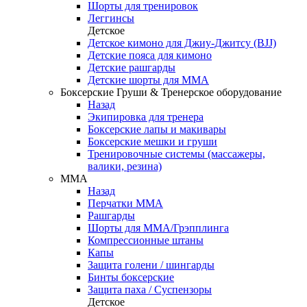
Шорты для тренировок
Леггинсы
Детское
Детское кимоно для Джиу-Джитсу (BJJ)
Детские пояса для кимоно
Детские рашгарды
Детские шорты для ММА
Боксерские Груши & Тренерское оборудование
Назад
Экипировка для тренера
Боксерские лапы и макивары
Боксерские мешки и груши
Тренировочные системы (массажеры,
валики, резина)
ММА
Назад
Перчатки ММА
Рашгарды
Шорты для ММА/Грэпплинга
Компрессионные штаны
Капы
Защита голени / шингарды
Бинты боксерские
Защита паха / Суспензоры
Детское