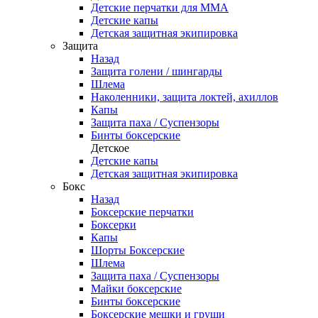
Детские перчатки для ММА
Детские капы
Детская защитная экипировка
Защита
Назад
Защита голени / шингарды
Шлема
Наколенники, защита локтей, ахиллов
Капы
Защита паха / Суспензоры
Бинты боксерские
Детское
Детские капы
Детская защитная экипировка
Бокс
Назад
Боксерские перчатки
Боксерки
Капы
Шорты Боксерские
Шлема
Защита паха / Суспензоры
Майки боксерские
Бинты боксерские
Боксерские мешки и груши