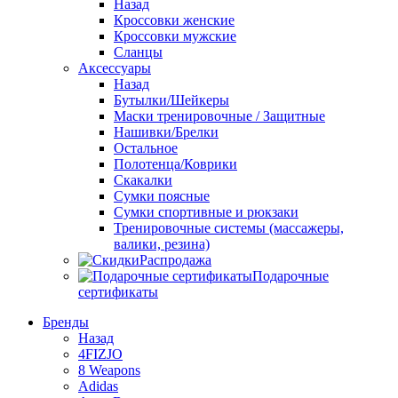
Назад
Кроссовки женские
Кроссовки мужские
Сланцы
Аксессуары
Назад
Бутылки/Шейкеры
Маски тренировочные / Защитные
Нашивки/Брелки
Остальное
Полотенца/Коврики
Скакалки
Сумки поясные
Сумки спортивные и рюкзаки
Тренировочные системы (массажеры,
валики, резина)
Распродажа
Подарочные
сертификаты
Бренды
Назад
4FIZJO
8 Weapons
Adidas