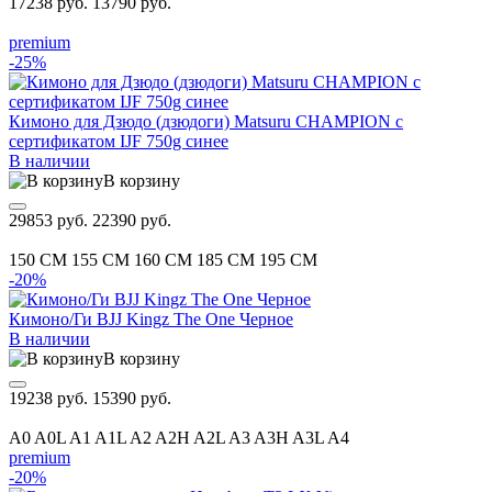
17238 руб.
13790 руб.
premium
-25%
Кимоно для Дзюдо (дзюдоги) Matsuru CHAMPION с
сертификатом IJF 750g синее
В наличии
В корзину
29853 руб.
22390 руб.
150 CM
155 CM
160 CM
185 CM
195 CM
-20%
Кимоно/Ги BJJ Kingz The One Черное
В наличии
В корзину
19238 руб.
15390 руб.
A0
A0L
A1
A1L
A2
A2H
A2L
A3
A3H
A3L
A4
premium
-20%