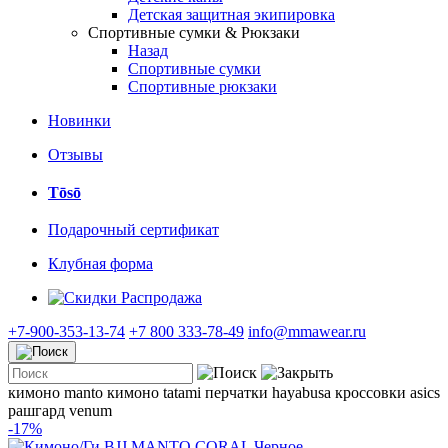
Детская защитная экипировка
Спортивные сумки & Рюкзаки
Назад
Спортивные сумки
Спортивные рюкзаки
Новинки
Отзывы
Tōsō
Подарочный сертификат
Клубная форма
Распродажа
+7-900-353-13-74
+7 800 333-78-49
info@mmawear.ru
кимоно manto
кимоно tatami
перчатки hayabusa
кроссовки asics
рашгард venum
-17%