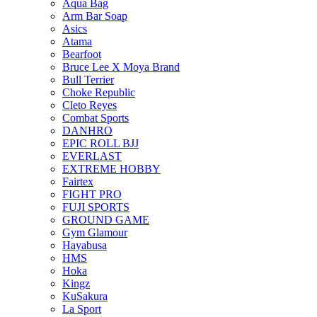
Aqua Bag
Arm Bar Soap
Asics
Atama
Bearfoot
Bruce Lee X Moya Brand
Bull Terrier
Choke Republic
Cleto Reyes
Combat Sports
DANHRO
EPIC ROLL BJJ
EVERLAST
EXTREME HOBBY
Fairtex
FIGHT PRO
FUJI SPORTS
GROUND GAME
Gym Glamour
Hayabusa
HMS
Hoka
Kingz
KuSakura
La Sport