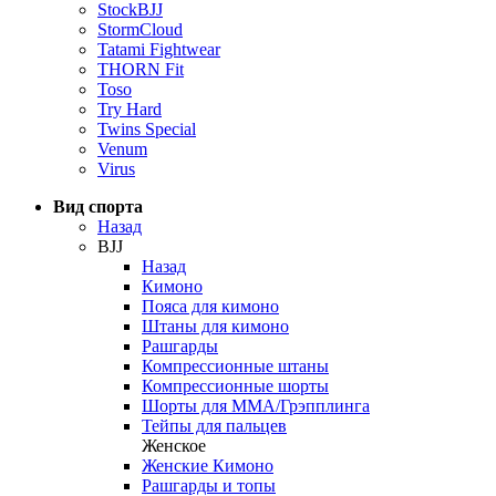
StockBJJ
StormCloud
Tatami Fightwear
THORN Fit
Toso
Try Hard
Twins Special
Venum
Virus
Вид спорта
Назад
BJJ
Назад
Кимоно
Пояса для кимоно
Штаны для кимоно
Рашгарды
Компрессионные штаны
Компрессионные шорты
Шорты для ММА/Грэпплинга
Тейпы для пальцев
Женское
Женские Кимоно
Рашгарды и топы