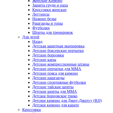
Женские Кимоно
Защита груди и паха
Кроссовки женские
Леггинсы
Нижнее белье
Рашгарды и топы
Футболки
Шорты для тренировок
Для детей
Назад
Детская защитная экипировка
Детские боксерские перчатки
Детские борцовки
Детские капы
Детские компрессионные штаны
Детские перчатки для ММА
Детские пояса для кимоно
Детские рашгарды
Детские спортивные футболки
Детские тайские шорты
Детские шорты для ММА
Детское борцовское трико
Детское кимоно для Джиу-Джитсу (BJJ)
Детское кимоно для карате
Кроссовки