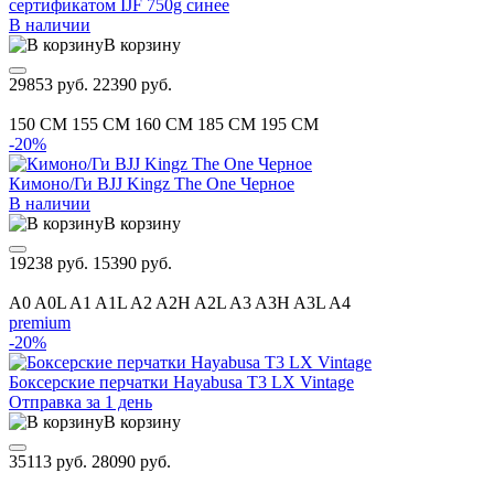
сертификатом IJF 750g синее
В наличии
В корзину
29853 руб.
22390 руб.
150 CM
155 CM
160 CM
185 CM
195 CM
-20%
Кимоно/Ги BJJ Kingz The One Черное
В наличии
В корзину
19238 руб.
15390 руб.
A0
A0L
A1
A1L
A2
A2H
A2L
A3
A3H
A3L
A4
premium
-20%
Боксерские перчатки Hayabusa T3 LX Vintage
Отправка за 1 день
В корзину
35113 руб.
28090 руб.