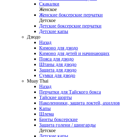
Скакалки
Женское
Женские боксерские перчатки
Детское
Детские боксерские перчатки
Детские капы
Дзюдо
Назад
Кимоно для дзюдо
Кимоно для детей и начинающих
Пояса для дзюдо
Штаны для дзюдо
Защита для дзюдо
Сумки для дзюдо
Muay Thai
Назад
Перчатки для Тайского бокса
Тайские шорты
Наколенники, защита локтей, ахиллов
Капы
Шлема
Бинты боксерские
Защита голени / шингарды
Детское
Детские капы