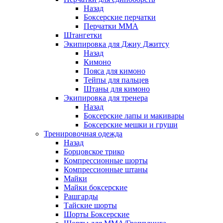
Назад
Боксерские перчатки
Перчатки ММА
Штангетки
Экипировка для Джиу Джитсу
Назад
Кимоно
Пояса для кимоно
Тейпы для пальцев
Штаны для кимоно
Экипировка для тренера
Назад
Боксерские лапы и макивары
Боксерские мешки и груши
Тренировочная одежда
Назад
Борцовское трико
Компрессионные шорты
Компрессионные штаны
Майки
Майки боксерские
Рашгарды
Тайские шорты
Шорты Боксерские