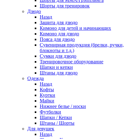
Шорты для ММА/Грэпплинга
Шорты для тренировок
Дзюдо
Назад
Защита для дзюдо
Кимоно для детей и начинающих
Кимоно для дзюдо
Пояса для дзюдо
Сувенирная продукция (брелки, ручки,
блокноты и т.д.)
Сумки для дзюдо
Тренировочное оборудование
Шапки и кепки
Штаны для дзюдо
Одежда
Назад
Кофты
Куртки
Майки
Нижнее белье / носки
Футболки
Шапки / Кепки
Штаны / Шорты
Для девушек
Назад