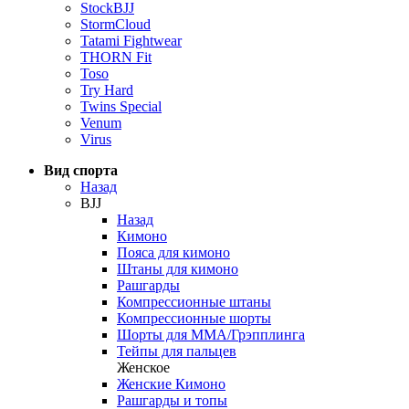
StockBJJ
StormCloud
Tatami Fightwear
THORN Fit
Toso
Try Hard
Twins Special
Venum
Virus
Вид спорта
Назад
BJJ
Назад
Кимоно
Пояса для кимоно
Штаны для кимоно
Рашгарды
Компрессионные штаны
Компрессионные шорты
Шорты для ММА/Грэпплинга
Тейпы для пальцев
Женское
Женские Кимоно
Рашгарды и топы