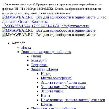
+
Уважаемые покупатели! Временно консультирующие менеджеры работают по
графику: ПН–ПТ с 10:00 до 18:00 (МСК). Ответы на обращения в выходные дни
могут поступать с задержкой. Благодарим за понимание!
О нас
Доставка
Оплата
Контакты
+7-900-353-13-74
+7 902-251-21-31
info@mmawear.ru
Каталог
Назад
Экипировка для единоборств
Назад
Боксерки
Борцовки
Защита / Шлема
Назад
Бинты боксерские
Защита голени / шингарды
Защита паха / Суспензоры
Защита ушей
Капы
Наколенники, защита локтей, ахиллов
Шлема
Перчатки для единоборств