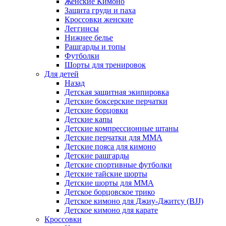
Женские Кимоно
Защита груди и паха
Кроссовки женские
Леггинсы
Нижнее белье
Рашгарды и топы
Футболки
Шорты для тренировок
Для детей
Назад
Детская защитная экипировка
Детские боксерские перчатки
Детские борцовки
Детские капы
Детские компрессионные штаны
Детские перчатки для ММА
Детские пояса для кимоно
Детские рашгарды
Детские спортивные футболки
Детские тайские шорты
Детские шорты для ММА
Детское борцовское трико
Детское кимоно для Джиу-Джитсу (BJJ)
Детское кимоно для карате
Кроссовки