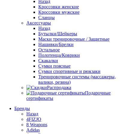
Назад
Кроссовки женские
Кроссовки мужские
Сланцы
Аксессуары
Назад
Бутылки/Шейкеры
Маски тренировочные / Защитные
Нашивки/Брелки
Остальное
Полотенца/Коврики
Скакалки
Сумки поясные
Сумки спортивные и рюкзаки
Тренировочные системы (массажеры,
валики, резина)
Распродажа
Подарочные
сертификаты
Бренды
Назад
4FIZJO
8 Weapons
Adidas