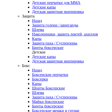
Детские перчатки для ММА
Детские капы
Детская защитная экипировка
Защита
Назад
Защита голени / шингарды
Шлема
Наколенники, защита локтей, ахиллов
Капы
Защита паха / Суспензоры
Бинты боксерские
Детское
Детские капы
Детская защитная экипировка
Бокс
Назад
Боксерские перчатки
Боксерки
Капы
Шорты Боксерские
Шлема
Защита паха / Суспензоры
Майки боксерские
Бинты боксерские
Боксерские мешки и груши