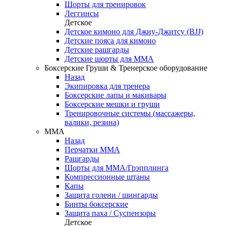
Шорты для тренировок
Леггинсы
Детское
Детское кимоно для Джиу-Джитсу (BJJ)
Детские пояса для кимоно
Детские рашгарды
Детские шорты для ММА
Боксерские Груши & Тренерское оборудование
Назад
Экипировка для тренера
Боксерские лапы и макивары
Боксерские мешки и груши
Тренировочные системы (массажеры,
валики, резина)
ММА
Назад
Перчатки ММА
Рашгарды
Шорты для ММА/Грэпплинга
Компрессионные штаны
Капы
Защита голени / шингарды
Бинты боксерские
Защита паха / Суспензоры
Детское