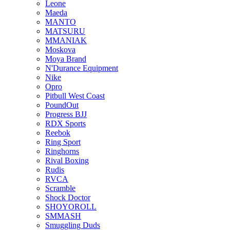
Leone
Maeda
MANTO
MATSURU
MMANIAK
Moskova
Moya Brand
N'Durance Equipment
Nike
Opro
Pitbull West Coast
PoundOut
Progress BJJ
RDX Sports
Reebok
Ring Sport
Ringhorns
Rival Boxing
Rudis
RVCA
Scramble
Shock Doctor
SHOYOROLL
SMMASH
Smuggling Duds