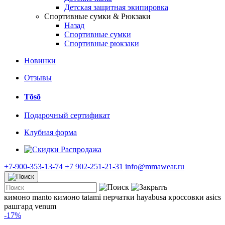
Детская защитная экипировка
Спортивные сумки & Рюкзаки
Назад
Спортивные сумки
Спортивные рюкзаки
Новинки
Отзывы
Tōsō
Подарочный сертификат
Клубная форма
Распродажа
+7-900-353-13-74
+7 902-251-21-31
info@mmawear.ru
кимоно manto
кимоно tatami
перчатки hayabusa
кроссовки asics
рашгард venum
-17%