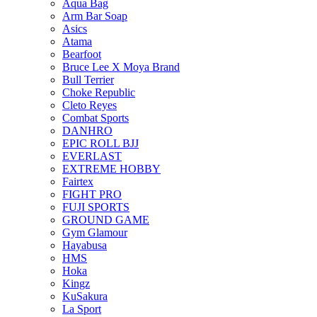
Aqua Bag
Arm Bar Soap
Asics
Atama
Bearfoot
Bruce Lee X Moya Brand
Bull Terrier
Choke Republic
Cleto Reyes
Combat Sports
DANHRO
EPIC ROLL BJJ
EVERLAST
EXTREME HOBBY
Fairtex
FIGHT PRO
FUJI SPORTS
GROUND GAME
Gym Glamour
Hayabusa
HMS
Hoka
Kingz
KuSakura
La Sport