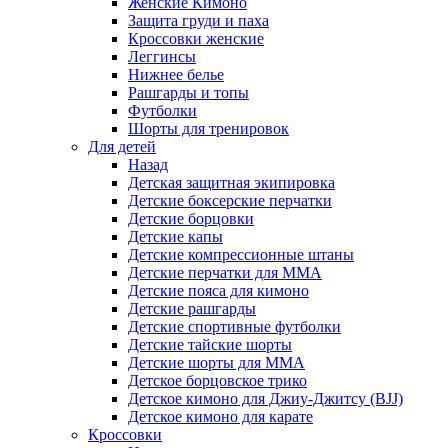
Женские Кимоно
Защита груди и паха
Кроссовки женские
Леггинсы
Нижнее белье
Рашгарды и топы
Футболки
Шорты для тренировок
Для детей
Назад
Детская защитная экипировка
Детские боксерские перчатки
Детские борцовки
Детские капы
Детские компрессионные штаны
Детские перчатки для ММА
Детские пояса для кимоно
Детские рашгарды
Детские спортивные футболки
Детские тайские шорты
Детские шорты для ММА
Детское борцовское трико
Детское кимоно для Джиу-Джитсу (BJJ)
Детское кимоно для карате
Кроссовки