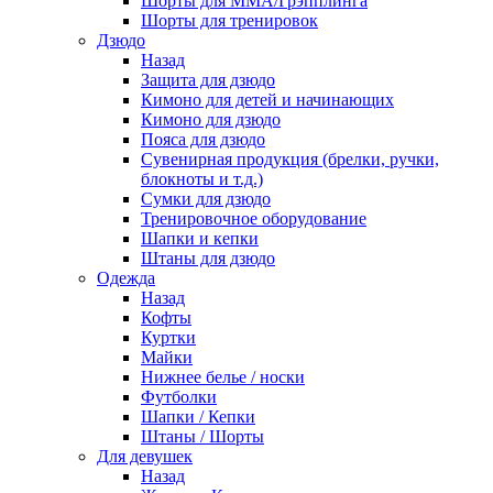
Шорты для ММА/Грэпплинга
Шорты для тренировок
Дзюдо
Назад
Защита для дзюдо
Кимоно для детей и начинающих
Кимоно для дзюдо
Пояса для дзюдо
Сувенирная продукция (брелки, ручки,
блокноты и т.д.)
Сумки для дзюдо
Тренировочное оборудование
Шапки и кепки
Штаны для дзюдо
Одежда
Назад
Кофты
Куртки
Майки
Нижнее белье / носки
Футболки
Шапки / Кепки
Штаны / Шорты
Для девушек
Назад