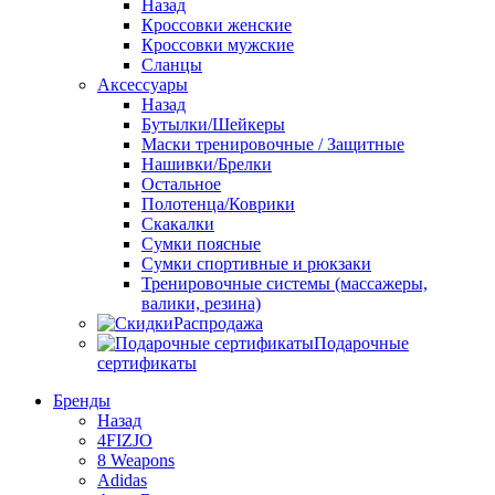
Назад
Кроссовки женские
Кроссовки мужские
Сланцы
Аксессуары
Назад
Бутылки/Шейкеры
Маски тренировочные / Защитные
Нашивки/Брелки
Остальное
Полотенца/Коврики
Скакалки
Сумки поясные
Сумки спортивные и рюкзаки
Тренировочные системы (массажеры,
валики, резина)
Распродажа
Подарочные
сертификаты
Бренды
Назад
4FIZJO
8 Weapons
Adidas