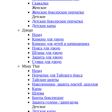
Скакалки
Женское
Женские боксерские перчатки
Детское
Детские боксерские перчатки
Детские капы
Дзюдо
Назад
Кимоно для дзюдо
Кимоно для детей и начинающих
Пояса для дзюдо
Штаны для дзюдо
Защита для дзюдо
Сумки для дзюдо
Muay Thai
Назад
Перчатки для Тайского бокса
Тайские шорты
Наколенники, защита локтей, ахиллов
Капы
Шлема
Бинты боксерские
Защита голени / шингарды
Детское
Детские капы