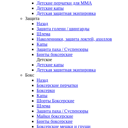
Детские перчатки для ММА
Детские капы
Детская защитная экипировка
Защита
Назад
Защита голени / шингарды
Шлема
Наколенники, защита локтей, ахиллов
Капы
Защита паха / Суспензоры
Бинты боксерские
Детское
Детские капы
Детская защитная экипировка
Бокс
Назад
Боксерские перчатки
Боксерки
Капы
Шорты Боксерские
Шлема
Защита паха / Суспензоры
Майки боксерские
Бинты боксерские
Боксерские мешки и груши