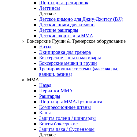
Шорты для тренировок
Леггинсы
Детское
Детское кимоно для Джиу-Джитсу (BJJ)
Детские пояса для кимоно
Детские рашгарды
Детские шорты для ММА
Боксерские Груши & Тренерское оборудование
Назад
Экипировка для тренера
Боксерские лапы и макивары
Боксерские мешки и груши
Тренировочные системы (массажеры,
валики, резина)
ММА
Назад
Перчатки ММА
Рашгарды
Шорты для ММА/Грэпплинга
Компрессионные штаны
Капы
Защита голени / шингарды
Бинты боксерские
Защита паха / Суспензоры
Детское