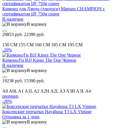
Кимоно для Дзюдо (дзюдоги) Matsuru CHAMPION с
сертификатом IJF 750g синее
В наличии
В корзину
29853 руб.
22390 руб.
150 CM
155 CM
160 CM
185 CM
195 CM
-20%
Кимоно/Ги BJJ Kingz The One Черное
В наличии
В корзину
19238 руб.
15390 руб.
A0
A0L
A1
A1L
A2
A2H
A2L
A3
A3H
A3L
A4
premium
-20%
Боксерские перчатки Hayabusa T3 LX Vintage
Отправка за 1 день
В корзину