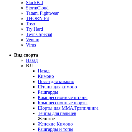
StockBJJ
StormCloud
Tatami Fightwear
THORN Fit
Toso
Try Hard
Twins Special
Venum
Virus
Вид спорта
Назад
BJJ
Назад
Кимоно
Пояса для кимоно
Штаны для кимоно
Рашгарды
Компрессионные штаны
Компрессионные шорты
Шорты для ММА/Грэпплинга
Тейпы для пальцев
Женское
Женские Кимоно
Рашгарды и топы