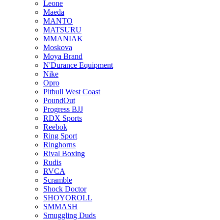
Leone
Maeda
MANTO
MATSURU
MMANIAK
Moskova
Moya Brand
N'Durance Equipment
Nike
Opro
Pitbull West Coast
PoundOut
Progress BJJ
RDX Sports
Reebok
Ring Sport
Ringhorns
Rival Boxing
Rudis
RVCA
Scramble
Shock Doctor
SHOYOROLL
SMMASH
Smuggling Duds