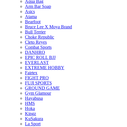
Aqua Bag
Arm Bar Soap
Asics
Atama
Bearfoot
Bruce Lee X Moya Brand
Bull Terrier
Choke Republic
Cleto Reyes
Combat Sports
DANHRO
EPIC ROLL BJJ
EVERLAST
EXTREME HOBBY
Fairtex
FIGHT PRO
FUJI SPORTS
GROUND GAME
Gym Glamour
Hayabusa
HMS
Hoka
Kingz
KuSakura
La Sport