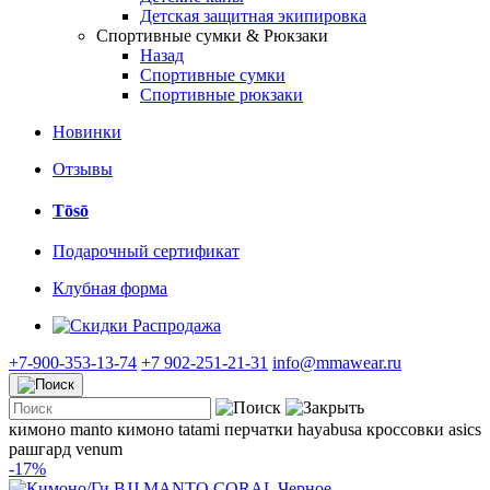
Детская защитная экипировка
Спортивные сумки & Рюкзаки
Назад
Спортивные сумки
Спортивные рюкзаки
Новинки
Отзывы
Tōsō
Подарочный сертификат
Клубная форма
Распродажа
+7-900-353-13-74
+7 902-251-21-31
info@mmawear.ru
кимоно manto
кимоно tatami
перчатки hayabusa
кроссовки asics
рашгард venum
-17%