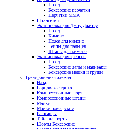
Назад
Боксерские перчатки
Перчатки ММА
Штангетки
Экипировка для Джиу Джитсу
Назад
Кимоно
Пояса для кимоно
Тейпы для пальцев
Штаны для кимоно
Экипировка для тренера
Назад
Боксерские лапы и макивары
Боксерские мешки и груши
Тренировочная одежда
Назад
Борцовское трико
Компрессионные шорты
Компрессионные штаны
Майки
Майки боксерские
Рашгарды
Тайские шорты
Шорты Боксерские