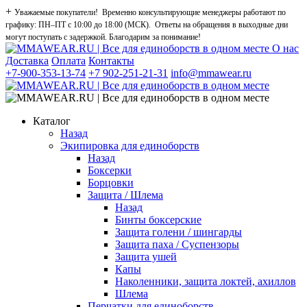
+
Уважаемые покупатели! Временно консультирующие менеджеры работают по
графику: ПН–ПТ с 10:00 до 18:00 (МСК). Ответы на обращения в выходные дни
могут поступать с задержкой. Благодарим за понимание!
О нас
Доставка
Оплата
Контакты
+7-900-353-13-74
+7 902-251-21-31
info@mmawear.ru
Каталог
Назад
Экипировка для единоборств
Назад
Боксерки
Борцовки
Защита / Шлема
Назад
Бинты боксерские
Защита голени / шингарды
Защита паха / Суспензоры
Защита ушей
Капы
Наколенники, защита локтей, ахиллов
Шлема
Перчатки для единоборств