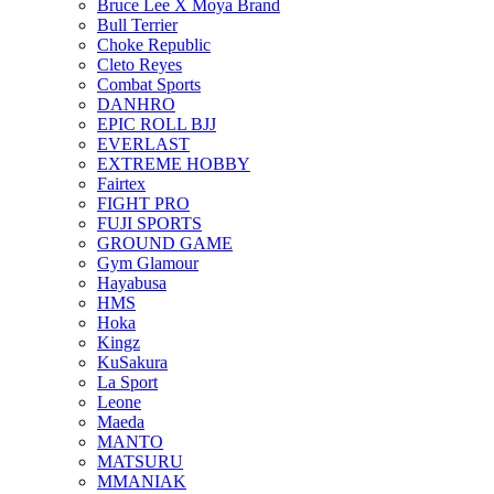
Bruce Lee X Moya Brand
Bull Terrier
Choke Republic
Cleto Reyes
Combat Sports
DANHRO
EPIC ROLL BJJ
EVERLAST
EXTREME HOBBY
Fairtex
FIGHT PRO
FUJI SPORTS
GROUND GAME
Gym Glamour
Hayabusa
HMS
Hoka
Kingz
KuSakura
La Sport
Leone
Maeda
MANTO
MATSURU
MMANIAK