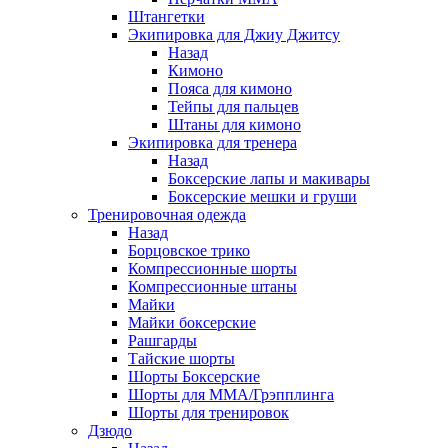
Штангетки
Экипировка для Джиу Джитсу
Назад
Кимоно
Пояса для кимоно
Тейпы для пальцев
Штаны для кимоно
Экипировка для тренера
Назад
Боксерские лапы и макивары
Боксерские мешки и груши
Тренировочная одежда
Назад
Борцовское трико
Компрессионные шорты
Компрессионные штаны
Майки
Майки боксерские
Рашгарды
Тайские шорты
Шорты Боксерские
Шорты для ММА/Грэпплинга
Шорты для тренировок
Дзюдо