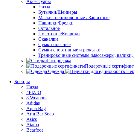
Аксессуары
Назад
Бутылки/Шейкеры
Маски тренировочные / Защитные
Нашивки/Брелки
Остальное
Полотенца/Коврики
Скакалки
Сумки поясные
Сумки спортивные и рюкзаки
Тренировочные системы (массажеры, валики, 
Распродажа
Подарочные сертифика
Одежда
Пер
Бренды
Назад
4FIZJO
8 Weapons
Adidas
Aqua Bag
Arm Bar Soap
Asics
Atama
Bearfoot