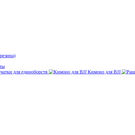
резина)
ты
чатки для единоборств
Кимоно для BJJ