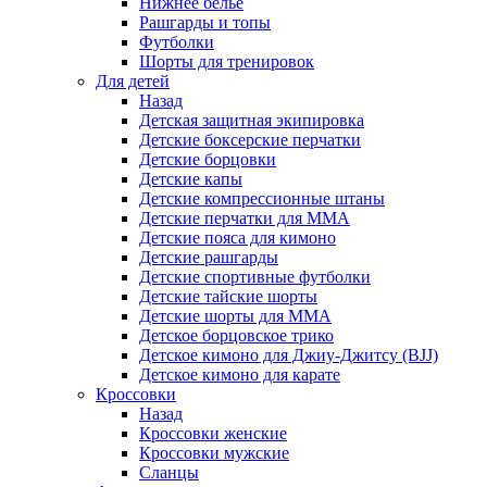
Нижнее белье
Рашгарды и топы
Футболки
Шорты для тренировок
Для детей
Назад
Детская защитная экипировка
Детские боксерские перчатки
Детские борцовки
Детские капы
Детские компрессионные штаны
Детские перчатки для ММА
Детские пояса для кимоно
Детские рашгарды
Детские спортивные футболки
Детские тайские шорты
Детские шорты для ММА
Детское борцовское трико
Детское кимоно для Джиу-Джитсу (BJJ)
Детское кимоно для карате
Кроссовки
Назад
Кроссовки женские
Кроссовки мужские
Сланцы