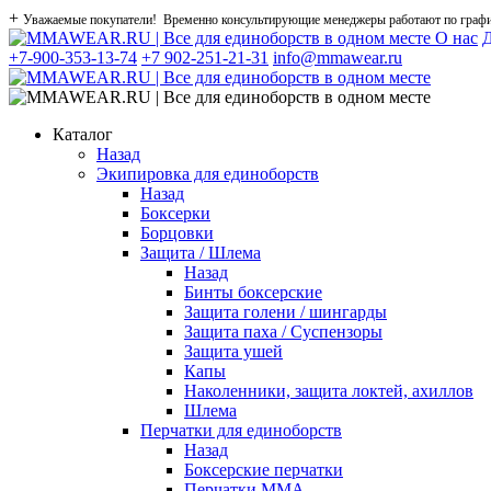
+
Уважаемые покупатели! Временно консультирующие менеджеры работают по графику
О нас
Д
+7-900-353-13-74
+7 902-251-21-31
info@mmawear.ru
Каталог
Назад
Экипировка для единоборств
Назад
Боксерки
Борцовки
Защита / Шлема
Назад
Бинты боксерские
Защита голени / шингарды
Защита паха / Суспензоры
Защита ушей
Капы
Наколенники, защита локтей, ахиллов
Шлема
Перчатки для единоборств
Назад
Боксерские перчатки
Перчатки ММА