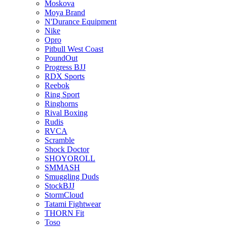
Moskova
Moya Brand
N'Durance Equipment
Nike
Opro
Pitbull West Coast
PoundOut
Progress BJJ
RDX Sports
Reebok
Ring Sport
Ringhorns
Rival Boxing
Rudis
RVCA
Scramble
Shock Doctor
SHOYOROLL
SMMASH
Smuggling Duds
StockBJJ
StormCloud
Tatami Fightwear
THORN Fit
Toso