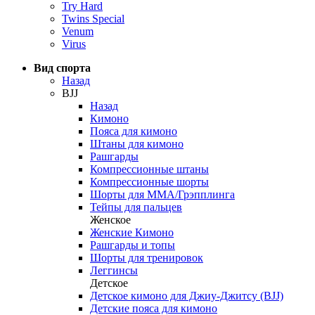
Try Hard
Twins Special
Venum
Virus
Вид спорта
Назад
BJJ
Назад
Кимоно
Пояса для кимоно
Штаны для кимоно
Рашгарды
Компрессионные штаны
Компрессионные шорты
Шорты для ММА/Грэпплинга
Тейпы для пальцев
Женское
Женские Кимоно
Рашгарды и топы
Шорты для тренировок
Леггинсы
Детское
Детское кимоно для Джиу-Джитсу (BJJ)
Детские пояса для кимоно