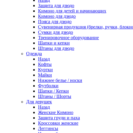
Назад
Защита для дзюдо
Кимоно для детей и начинающих
Кимоно для дзюдо
Пояса для дзюдо
Сувенирная продукция (брелки, ручки, блокно
Сумки для дзюдо
Тренировочное оборудование
Шапки и кепки
Штаны для дзюдо
Одежда
Назад
Кофты
Куртки
Майки
Нижнее белье / носки
Футболки
Шапки / Кепки
Штаны / Шорты
Для девушек
Назад
Женские Кимоно
Защита груди и паха
Кроссовки женские
Леггинсы