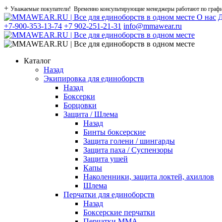
+
Уважаемые покупатели! Временно консультирующие менеджеры работают по графику
О нас
Д
+7-900-353-13-74
+7 902-251-21-31
info@mmawear.ru
Каталог
Назад
Экипировка для единоборств
Назад
Боксерки
Борцовки
Защита / Шлема
Назад
Бинты боксерские
Защита голени / шингарды
Защита паха / Суспензоры
Защита ушей
Капы
Наколенники, защита локтей, ахиллов
Шлема
Перчатки для единоборств
Назад
Боксерские перчатки
Перчатки ММА