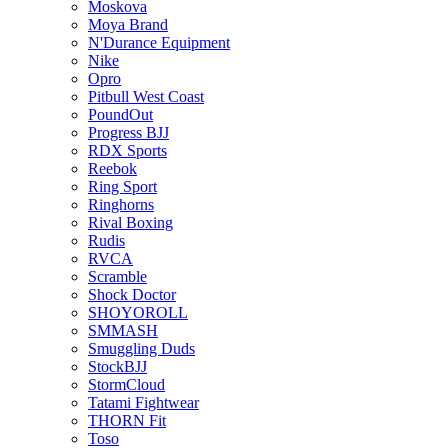
Moskova
Moya Brand
N'Durance Equipment
Nike
Opro
Pitbull West Coast
PoundOut
Progress BJJ
RDX Sports
Reebok
Ring Sport
Ringhorns
Rival Boxing
Rudis
RVCA
Scramble
Shock Doctor
SHOYOROLL
SMMASH
Smuggling Duds
StockBJJ
StormCloud
Tatami Fightwear
THORN Fit
Toso