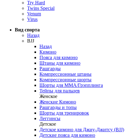
Try Hard
Twins Special
Venum
Virus
Вид спорта
Назад
BJJ
Назад
Кимоно
Пояса для кимоно
Штаны для кимоно
Рашгарды
Компрессионные штаны
Компрессионные шорты
Шорты для ММА/Грэпплинга
Тейпы для пальцев
Женское
Женские Кимоно
Рашгарды и топы
Шорты для тренировок
Леггинсы
Детское
Детское кимоно для Джиу-Джитсу (BJJ)
Детские пояса для кимоно