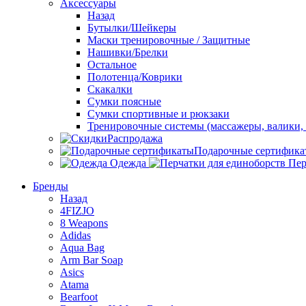
Аксессуары
Назад
Бутылки/Шейкеры
Маски тренировочные / Защитные
Нашивки/Брелки
Остальное
Полотенца/Коврики
Скакалки
Сумки поясные
Сумки спортивные и рюкзаки
Тренировочные системы (массажеры, валики, 
Распродажа
Подарочные сертифика
Одежда
Пер
Бренды
Назад
4FIZJO
8 Weapons
Adidas
Aqua Bag
Arm Bar Soap
Asics
Atama
Bearfoot