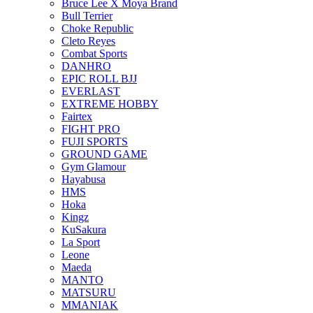
Bruce Lee X Moya Brand
Bull Terrier
Choke Republic
Cleto Reyes
Combat Sports
DANHRO
EPIC ROLL BJJ
EVERLAST
EXTREME HOBBY
Fairtex
FIGHT PRO
FUJI SPORTS
GROUND GAME
Gym Glamour
Hayabusa
HMS
Hoka
Kingz
KuSakura
La Sport
Leone
Maeda
MANTO
MATSURU
MMANIAK