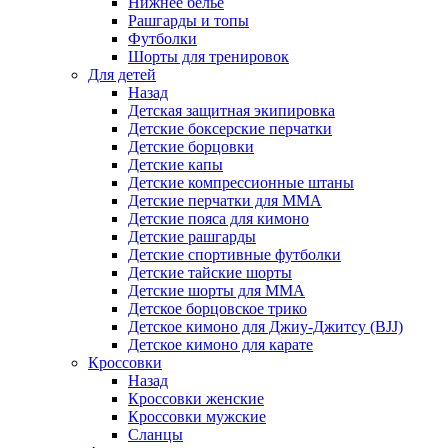
Нижнее белье
Рашгарды и топы
Футболки
Шорты для тренировок
Для детей
Назад
Детская защитная экипировка
Детские боксерские перчатки
Детские борцовки
Детские капы
Детские компрессионные штаны
Детские перчатки для ММА
Детские пояса для кимоно
Детские рашгарды
Детские спортивные футболки
Детские тайские шорты
Детские шорты для ММА
Детское борцовское трико
Детское кимоно для Джиу-Джитсу (BJJ)
Детское кимоно для карате
Кроссовки
Назад
Кроссовки женские
Кроссовки мужские
Сланцы