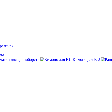
резина)
ты
чатки для единоборств
Кимоно для BJJ