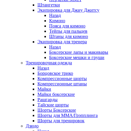
Штангетки
Экипировка для Джиу Джитсу
Назад
Кимоно
Пояса для кимоно
Тейпы для пальцев
Штаны для кимоно
Экипировка для тренера
Назад
Боксерские лапы и макивары
Боксерские мешки и груши
Тренировочная одежда
Назад
Борцовское трико
Компрессионные шорты
Компрессионные штаны
Майки
Майки боксерские
Рашгарды
Тайские шорты
Шорты Боксерские
Шорты для ММА/Грэпплинга
Шорты для тренировок
Дзюдо