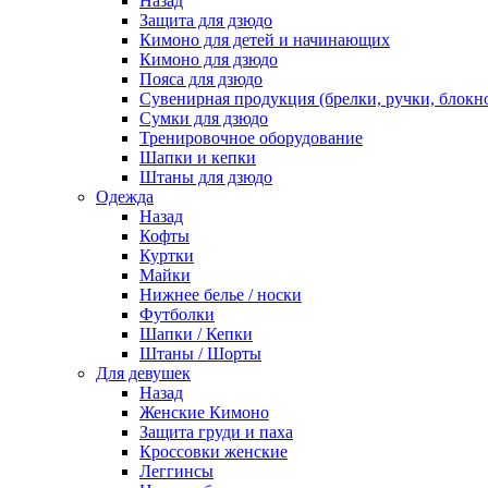
Назад
Защита для дзюдо
Кимоно для детей и начинающих
Кимоно для дзюдо
Пояса для дзюдо
Сувенирная продукция (брелки, ручки, блокно
Сумки для дзюдо
Тренировочное оборудование
Шапки и кепки
Штаны для дзюдо
Одежда
Назад
Кофты
Куртки
Майки
Нижнее белье / носки
Футболки
Шапки / Кепки
Штаны / Шорты
Для девушек
Назад
Женские Кимоно
Защита груди и паха
Кроссовки женские
Леггинсы