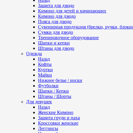
Назад
Защита для дзюдо
Кимоно для детей и начинающих
Кимоно для дзюдо
Пояса для дзюдо
Сувенирная продукция (брелки, ручки, блокно
Сумки для дзюдо
Тренировочное оборудование
Шапки и кепки
Штаны для дзюдо
Одежда
Назад
Кофты
Куртки
Майки
Нижнее белье / носки
Футболки
Шапки / Кепки
Штаны / Шорты
Для девушек
Назад
Женские Кимоно
Защита груди и паха
Кроссовки женские
Леггинсы