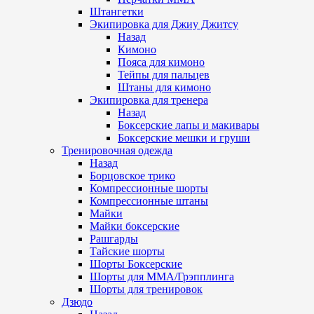
Штангетки
Экипировка для Джиу Джитсу
Назад
Кимоно
Пояса для кимоно
Тейпы для пальцев
Штаны для кимоно
Экипировка для тренера
Назад
Боксерские лапы и макивары
Боксерские мешки и груши
Тренировочная одежда
Назад
Борцовское трико
Компрессионные шорты
Компрессионные штаны
Майки
Майки боксерские
Рашгарды
Тайские шорты
Шорты Боксерские
Шорты для ММА/Грэпплинга
Шорты для тренировок
Дзюдо