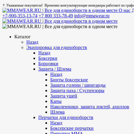
+
Уважаемые покупатели! Временно консультирующие менеджеры работают по графику
О нас
Д
+7-900-353-13-74
+7 800 333-78-49
info@mmawear.ru
Каталог
Назад
Экипировка для единоборств
Назад
Боксерки
Борцовки
Защита / Шлема
Назад
Бинты боксерские
Защита голени / шингарды
Защита паха / Суспензоры
Защита ушей
Капы
Наколенники, защита локтей, ахиллов
Шлема
Перчатки для единоборств
Назад
Боксерские перчатки
Перчатки ММА