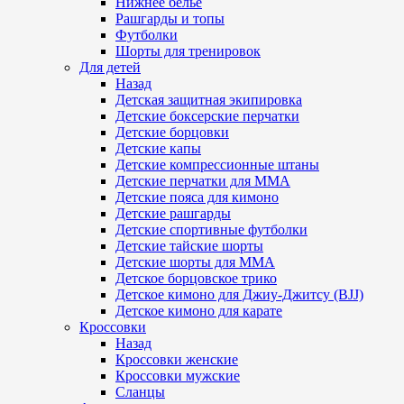
Нижнее белье
Рашгарды и топы
Футболки
Шорты для тренировок
Для детей
Назад
Детская защитная экипировка
Детские боксерские перчатки
Детские борцовки
Детские капы
Детские компрессионные штаны
Детские перчатки для ММА
Детские пояса для кимоно
Детские рашгарды
Детские спортивные футболки
Детские тайские шорты
Детские шорты для ММА
Детское борцовское трико
Детское кимоно для Джиу-Джитсу (BJJ)
Детское кимоно для карате
Кроссовки
Назад
Кроссовки женские
Кроссовки мужские
Сланцы