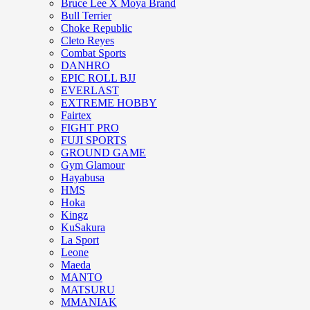
Bruce Lee X Moya Brand
Bull Terrier
Choke Republic
Cleto Reyes
Combat Sports
DANHRO
EPIC ROLL BJJ
EVERLAST
EXTREME HOBBY
Fairtex
FIGHT PRO
FUJI SPORTS
GROUND GAME
Gym Glamour
Hayabusa
HMS
Hoka
Kingz
KuSakura
La Sport
Leone
Maeda
MANTO
MATSURU
MMANIAK