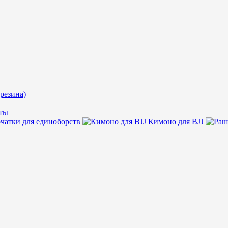
резина)
ты
чатки для единоборств
Кимоно для BJJ