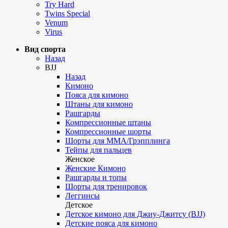
Try Hard
Twins Special
Venum
Virus
Вид спорта
Назад
BJJ
Назад
Кимоно
Пояса для кимоно
Штаны для кимоно
Рашгарды
Компрессионные штаны
Компрессионные шорты
Шорты для ММА/Грэпплинга
Тейпы для пальцев
Женское
Женские Кимоно
Рашгарды и топы
Шорты для тренировок
Леггинсы
Детское
Детское кимоно для Джиу-Джитсу (BJJ)
Детские пояса для кимоно