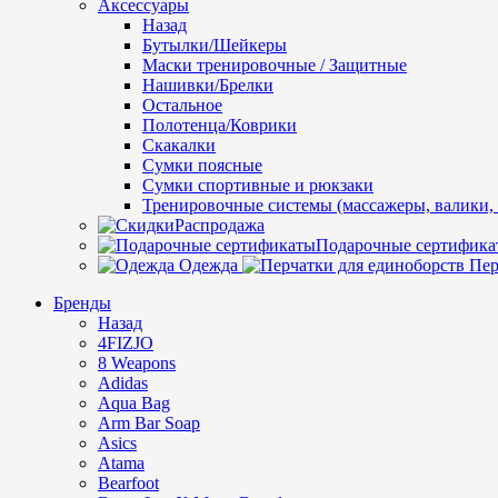
Аксессуары
Назад
Бутылки/Шейкеры
Маски тренировочные / Защитные
Нашивки/Брелки
Остальное
Полотенца/Коврики
Скакалки
Сумки поясные
Сумки спортивные и рюкзаки
Тренировочные системы (массажеры, валики, 
Распродажа
Подарочные сертифика
Одежда
Пер
Бренды
Назад
4FIZJO
8 Weapons
Adidas
Aqua Bag
Arm Bar Soap
Asics
Atama
Bearfoot