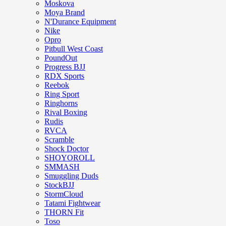
Moskova
Moya Brand
N'Durance Equipment
Nike
Opro
Pitbull West Coast
PoundOut
Progress BJJ
RDX Sports
Reebok
Ring Sport
Ringhorns
Rival Boxing
Rudis
RVCA
Scramble
Shock Doctor
SHOYOROLL
SMMASH
Smuggling Duds
StockBJJ
StormCloud
Tatami Fightwear
THORN Fit
Toso