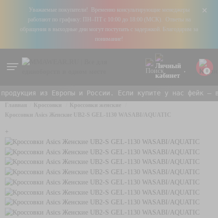
+
Уважаемые покупатели! Временно консультирующие менеджеры
работают по графику: ПН–ПТ с 10:00 до 18:00 (МСК). Ответы на
обращения в выходные дни могут поступать с задержкой. Благодарим за
понимание!
0
родукция из Европы и России. Если купите у нас фейк — ве
Главная
Кроссовки
Кроссовки женские
Кроссовки Asics Женские UB2-S GEL-1130 WASABI/AQUATIC
+