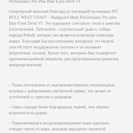
Performance Pro Plus Blue Eyed Devil VI
Спортивный женский Рашгард из последней коллекции PIT
BULL WEST COAST - Rashguard Mesh Performance Pro plus
Blue Eyed Devil VI. Это идеальное сочетание стиля и качества
изготовления. Лейтмотив - голубоглазый дьявол, собака
породы Pitbull, которая уже является культовым символом
марки. Благодаря быстросохнущему материалу эта модель
способствует поддержанию гигиены и не вызывает
неприятных запахов. Кроме того, материал был подвергнут
противомикробной обработке для предотвращения развития
микроорганизмов.
- Ткань изготовлена из высококачественных полиамидных
волокон с добавлением эластичной пряжи, что делает ее
устойчивой к стрессам и разрывам.
- Смесь гораздо более благородных тканей, чем обычно
встречается на рынке.
- Термоактивная и воздухопроницаемая ткань идеально
отводит тепло от кожи, вызывая ощущение приятной