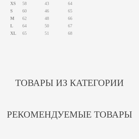
XS
58
43
64
S
60
46
65
M
62
48
66
L
64
50
67
XL
65
51
68
ТОВАРЫ ИЗ КАТЕГОРИИ
РЕКОМЕНДУЕМЫЕ ТОВАРЫ