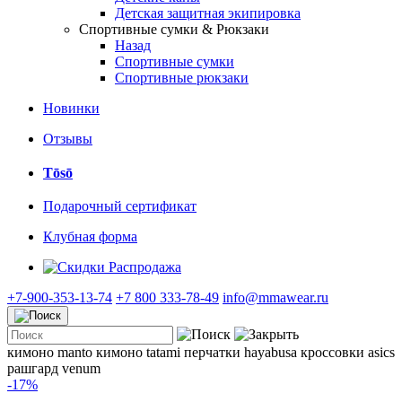
Детская защитная экипировка
Спортивные сумки & Рюкзаки
Назад
Спортивные сумки
Спортивные рюкзаки
Новинки
Отзывы
Tōsō
Подарочный сертификат
Клубная форма
Распродажа
+7-900-353-13-74
+7 800 333-78-49
info@mmawear.ru
кимоно manto
кимоно tatami
перчатки hayabusa
кроссовки asics
рашгард venum
-17%