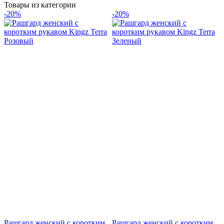
Товары из категории
-20%
-20%
Рашгард женский с коротким
Рашгард женский с коротким
С