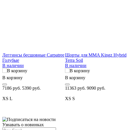
Леггинсы бесшовные Carpatree
Шорты для MMA Kingz Hybrid
Голубые
Terra Soil
Б
В наличии
В наличии
I
В корзину
В корзину
В
7186 руб.
5390 руб.
11363 руб.
9090 руб.
3
XS
L
XS
S
Узнавать о новинках