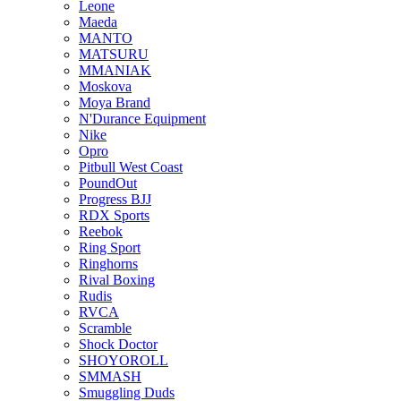
Leone
Maeda
MANTO
MATSURU
MMANIAK
Moskova
Moya Brand
N'Durance Equipment
Nike
Opro
Pitbull West Coast
PoundOut
Progress BJJ
RDX Sports
Reebok
Ring Sport
Ringhorns
Rival Boxing
Rudis
RVCA
Scramble
Shock Doctor
SHOYOROLL
SMMASH
Smuggling Duds