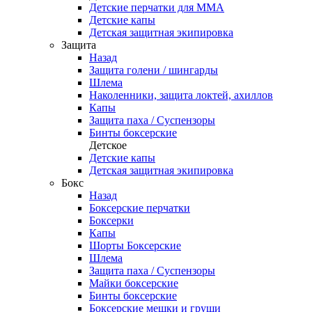
Детские перчатки для ММА
Детские капы
Детская защитная экипировка
Защита
Назад
Защита голени / шингарды
Шлема
Наколенники, защита локтей, ахиллов
Капы
Защита паха / Суспензоры
Бинты боксерские
Детское
Детские капы
Детская защитная экипировка
Бокс
Назад
Боксерские перчатки
Боксерки
Капы
Шорты Боксерские
Шлема
Защита паха / Суспензоры
Майки боксерские
Бинты боксерские
Боксерские мешки и груши