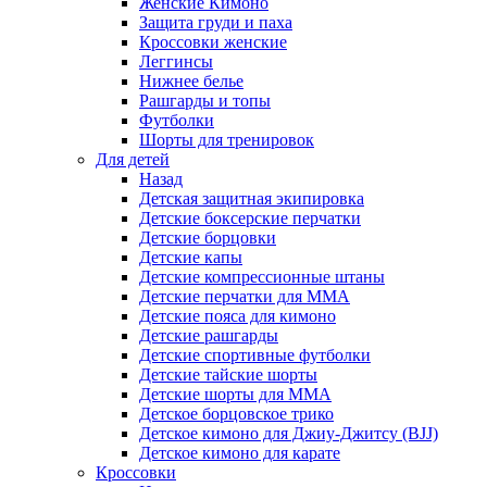
Женские Кимоно
Защита груди и паха
Кроссовки женские
Леггинсы
Нижнее белье
Рашгарды и топы
Футболки
Шорты для тренировок
Для детей
Назад
Детская защитная экипировка
Детские боксерские перчатки
Детские борцовки
Детские капы
Детские компрессионные штаны
Детские перчатки для ММА
Детские пояса для кимоно
Детские рашгарды
Детские спортивные футболки
Детские тайские шорты
Детские шорты для ММА
Детское борцовское трико
Детское кимоно для Джиу-Джитсу (BJJ)
Детское кимоно для карате
Кроссовки