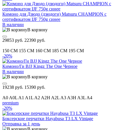
Кимоно для Дзюдо (дзюдоги) Matsuru CHAMPION с
сертификатом IJF 750g синее
В наличии
В корзину
29853 руб.
22390 руб.
150 CM
155 CM
160 CM
185 CM
195 CM
-20%
Кимоно/Ги BJJ Kingz The One Черное
В наличии
В корзину
19238 руб.
15390 руб.
A0
A0L
A1
A1L
A2
A2H
A2L
A3
A3H
A3L
A4
premium
-20%
Боксерские перчатки Hayabusa T3 LX Vintage
Отправка за 1 день
В корзину