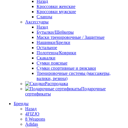
Назад
Кроссовки женские
Кроссовки мужские
Сланцы
Аксессуары
Назад
Бутылки/Шейкеры
Маски тренировочные / Защитные
Нашивки/Брелки
Остальное
Полотенца/Коврики
Скакалки
Сумки поясные
Сумки спортивные и рюкзаки
Тренировочные системы (массажеры,
валики, резина)
Распродажа
Подарочные
сертификаты
Бренды
Назад
4FIZJO
8 Weapons
Adidas