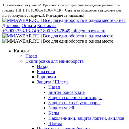
+
Уважаемые покупатели! Временно консультирующие менеджеры работают по
графику: ПН–ПТ с 10:00 до 18:00 (МСК). Ответы на обращения в выходные дни
могут поступать с задержкой. Благодарим за понимание!
О нас
Доставка
Оплата
Контакты
+7-900-353-13-74
+7 800 333-78-49
info@mmawear.ru
Каталог
Назад
Экипировка для единоборств
Назад
Боксерки
Борцовки
Защита / Шлема
Назад
Бинты боксерские
Защита голени / шингарды
Защита паха / Суспензоры
Защита ушей
Капы
Наколенники, защита локтей, ахиллов
Шлема
Перчатки для единоборств