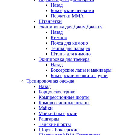
Назад
Боксерские перчатки
Перчатки ММА
Штангетки
Экипировка для Джиу Джитсу
Назад
Кимоно
Пояса для кимоно
Тейпы для пальцев
Штаны для кимоно
Экипировка для тренера
Назад
Боксерские лапы и макивары
Боксерские мешки и груши
Тренировочная одежда
Назад
Борцовское трико
Компрессионные шорты
Компрессионные штаны
Майки
Майки боксерские
Рашгарды
Тайские шорты
Шорты Боксерские