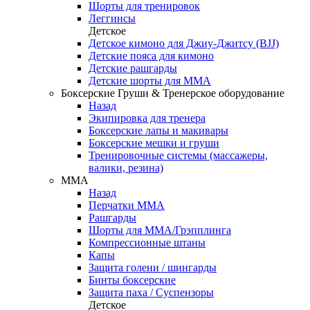
Шорты для тренировок
Леггинсы
Детское
Детское кимоно для Джиу-Джитсу (BJJ)
Детские пояса для кимоно
Детские рашгарды
Детские шорты для ММА
Боксерские Груши & Тренерское оборудование
Назад
Экипировка для тренера
Боксерские лапы и макивары
Боксерские мешки и груши
Тренировочные системы (массажеры,
валики, резина)
ММА
Назад
Перчатки ММА
Рашгарды
Шорты для ММА/Грэпплинга
Компрессионные штаны
Капы
Защита голени / шингарды
Бинты боксерские
Защита паха / Суспензоры
Детское