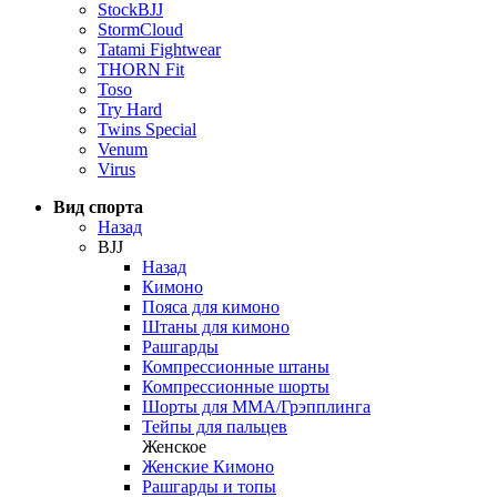
StockBJJ
StormCloud
Tatami Fightwear
THORN Fit
Toso
Try Hard
Twins Special
Venum
Virus
Вид спорта
Назад
BJJ
Назад
Кимоно
Пояса для кимоно
Штаны для кимоно
Рашгарды
Компрессионные штаны
Компрессионные шорты
Шорты для ММА/Грэпплинга
Тейпы для пальцев
Женское
Женские Кимоно
Рашгарды и топы