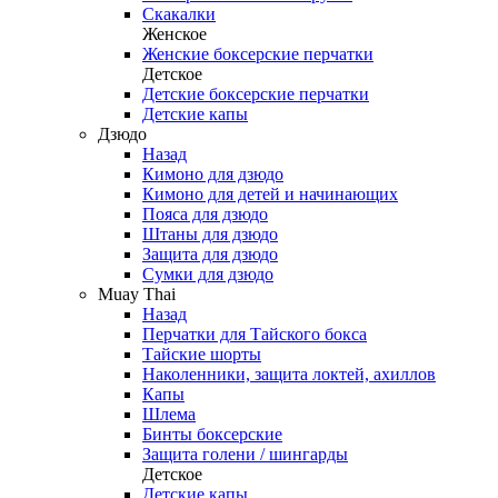
Скакалки
Женское
Женские боксерские перчатки
Детское
Детские боксерские перчатки
Детские капы
Дзюдо
Назад
Кимоно для дзюдо
Кимоно для детей и начинающих
Пояса для дзюдо
Штаны для дзюдо
Защита для дзюдо
Сумки для дзюдо
Muay Thai
Назад
Перчатки для Тайского бокса
Тайские шорты
Наколенники, защита локтей, ахиллов
Капы
Шлема
Бинты боксерские
Защита голени / шингарды
Детское
Детские капы