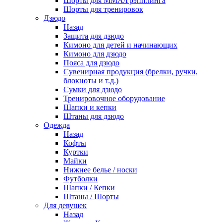
Шорты для ММА/Грэпплинга
Шорты для тренировок
Дзюдо
Назад
Защита для дзюдо
Кимоно для детей и начинающих
Кимоно для дзюдо
Пояса для дзюдо
Сувенирная продукция (брелки, ручки,
блокноты и т.д.)
Сумки для дзюдо
Тренировочное оборудование
Шапки и кепки
Штаны для дзюдо
Одежда
Назад
Кофты
Куртки
Майки
Нижнее белье / носки
Футболки
Шапки / Кепки
Штаны / Шорты
Для девушек
Назад