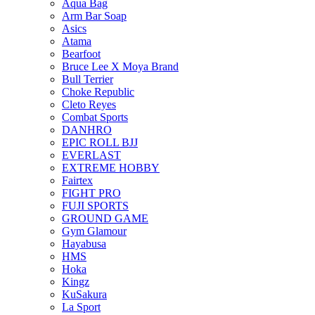
Aqua Bag
Arm Bar Soap
Asics
Atama
Bearfoot
Bruce Lee X Moya Brand
Bull Terrier
Choke Republic
Cleto Reyes
Combat Sports
DANHRO
EPIC ROLL BJJ
EVERLAST
EXTREME HOBBY
Fairtex
FIGHT PRO
FUJI SPORTS
GROUND GAME
Gym Glamour
Hayabusa
HMS
Hoka
Kingz
KuSakura
La Sport