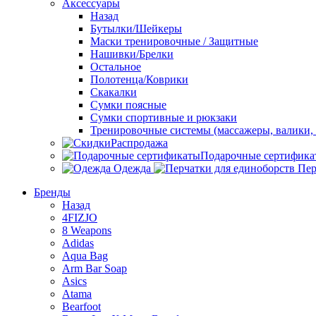
Аксессуары
Назад
Бутылки/Шейкеры
Маски тренировочные / Защитные
Нашивки/Брелки
Остальное
Полотенца/Коврики
Скакалки
Сумки поясные
Сумки спортивные и рюкзаки
Тренировочные системы (массажеры, валики, 
Распродажа
Подарочные сертифика
Одежда
Пер
Бренды
Назад
4FIZJO
8 Weapons
Adidas
Aqua Bag
Arm Bar Soap
Asics
Atama
Bearfoot