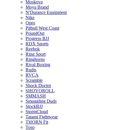
Moskova
Moya Brand
N'Durance Equipment
Nike
Opro
Pitbull West Coast
PoundOut
Progress BJJ
RDX Sports
Reebok
Ring Sport
Ringhorns
Rival Boxing
Rudis
RVCA
Scramble
Shock Doctor
SHOYOROLL
SMMASH
Smuggling Duds
StockBJJ
StormCloud
Tatami Fightwear
THORN Fit
Toso