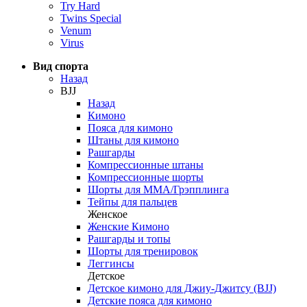
Try Hard
Twins Special
Venum
Virus
Вид спорта
Назад
BJJ
Назад
Кимоно
Пояса для кимоно
Штаны для кимоно
Рашгарды
Компрессионные штаны
Компрессионные шорты
Шорты для ММА/Грэпплинга
Тейпы для пальцев
Женское
Женские Кимоно
Рашгарды и топы
Шорты для тренировок
Леггинсы
Детское
Детское кимоно для Джиу-Джитсу (BJJ)
Детские пояса для кимоно