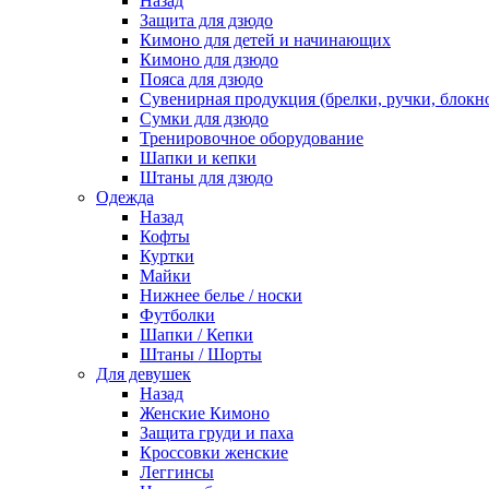
Назад
Защита для дзюдо
Кимоно для детей и начинающих
Кимоно для дзюдо
Пояса для дзюдо
Сувенирная продукция (брелки, ручки, блокно
Сумки для дзюдо
Тренировочное оборудование
Шапки и кепки
Штаны для дзюдо
Одежда
Назад
Кофты
Куртки
Майки
Нижнее белье / носки
Футболки
Шапки / Кепки
Штаны / Шорты
Для девушек
Назад
Женские Кимоно
Защита груди и паха
Кроссовки женские
Леггинсы