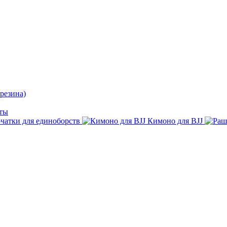
резина)
ты
чатки для единоборств
Кимоно для BJJ