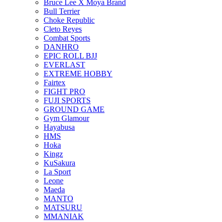
Bruce Lee X Moya Brand
Bull Terrier
Choke Republic
Cleto Reyes
Combat Sports
DANHRO
EPIC ROLL BJJ
EVERLAST
EXTREME HOBBY
Fairtex
FIGHT PRO
FUJI SPORTS
GROUND GAME
Gym Glamour
Hayabusa
HMS
Hoka
Kingz
KuSakura
La Sport
Leone
Maeda
MANTO
MATSURU
MMANIAK