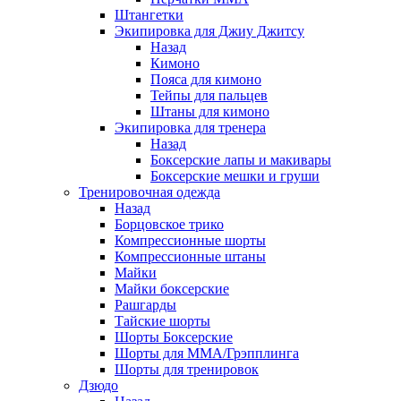
Штангетки
Экипировка для Джиу Джитсу
Назад
Кимоно
Пояса для кимоно
Тейпы для пальцев
Штаны для кимоно
Экипировка для тренера
Назад
Боксерские лапы и макивары
Боксерские мешки и груши
Тренировочная одежда
Назад
Борцовское трико
Компрессионные шорты
Компрессионные штаны
Майки
Майки боксерские
Рашгарды
Тайские шорты
Шорты Боксерские
Шорты для ММА/Грэпплинга
Шорты для тренировок
Дзюдо