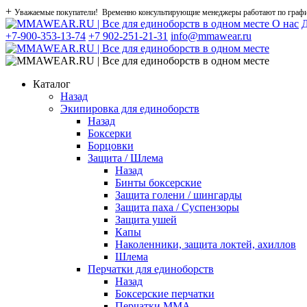
+
Уважаемые покупатели! Временно консультирующие менеджеры работают по графику
О нас
Д
+7-900-353-13-74
+7 902-251-21-31
info@mmawear.ru
Каталог
Назад
Экипировка для единоборств
Назад
Боксерки
Борцовки
Защита / Шлема
Назад
Бинты боксерские
Защита голени / шингарды
Защита паха / Суспензоры
Защита ушей
Капы
Наколенники, защита локтей, ахиллов
Шлема
Перчатки для единоборств
Назад
Боксерские перчатки
Перчатки ММА