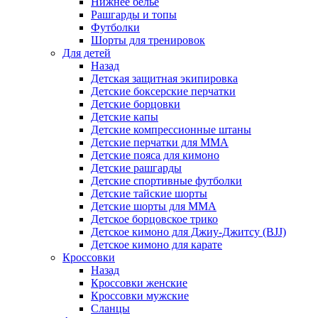
Нижнее белье
Рашгарды и топы
Футболки
Шорты для тренировок
Для детей
Назад
Детская защитная экипировка
Детские боксерские перчатки
Детские борцовки
Детские капы
Детские компрессионные штаны
Детские перчатки для ММА
Детские пояса для кимоно
Детские рашгарды
Детские спортивные футболки
Детские тайские шорты
Детские шорты для ММА
Детское борцовское трико
Детское кимоно для Джиу-Джитсу (BJJ)
Детское кимоно для карате
Кроссовки
Назад
Кроссовки женские
Кроссовки мужские
Сланцы