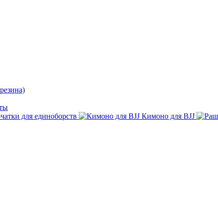
резина)
ты
чатки для единоборств
Кимоно для BJJ