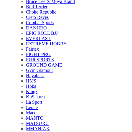
Bruce Lee X Moya Brand
Bull Terrier
Choke Republic
Cleto Reyes
Combat Sports
DANHRO
EPIC ROLL BJJ
EVERLAST
EXTREME HOBBY
Fairtex
FIGHT PRO
FUJI SPORTS
GROUND GAME
Gym Glamour
Hayabusa
HMS
Hoka
Kingz
KuSakura
La Sport
Leone
Maeda
MANTO
MATSURU
MMANIAK