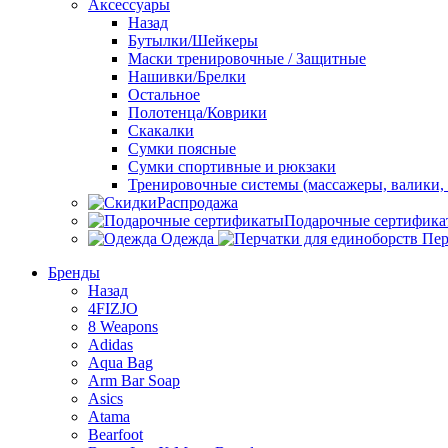
Аксессуары
Назад
Бутылки/Шейкеры
Маски тренировочные / Защитные
Нашивки/Брелки
Остальное
Полотенца/Коврики
Скакалки
Сумки поясные
Сумки спортивные и рюкзаки
Тренировочные системы (массажеры, валики, 
Распродажа
Подарочные сертифика
Одежда
Пер
Бренды
Назад
4FIZJO
8 Weapons
Adidas
Aqua Bag
Arm Bar Soap
Asics
Atama
Bearfoot