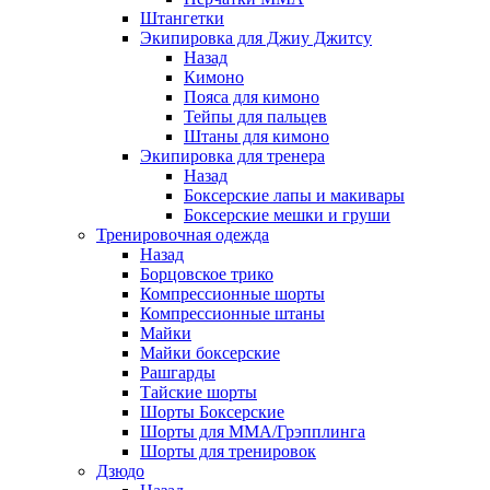
Штангетки
Экипировка для Джиу Джитсу
Назад
Кимоно
Пояса для кимоно
Тейпы для пальцев
Штаны для кимоно
Экипировка для тренера
Назад
Боксерские лапы и макивары
Боксерские мешки и груши
Тренировочная одежда
Назад
Борцовское трико
Компрессионные шорты
Компрессионные штаны
Майки
Майки боксерские
Рашгарды
Тайские шорты
Шорты Боксерские
Шорты для ММА/Грэпплинга
Шорты для тренировок
Дзюдо