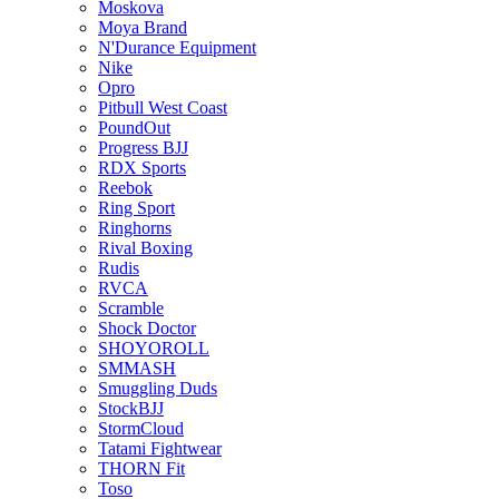
Moskova
Moya Brand
N'Durance Equipment
Nike
Opro
Pitbull West Coast
PoundOut
Progress BJJ
RDX Sports
Reebok
Ring Sport
Ringhorns
Rival Boxing
Rudis
RVCA
Scramble
Shock Doctor
SHOYOROLL
SMMASH
Smuggling Duds
StockBJJ
StormCloud
Tatami Fightwear
THORN Fit
Toso