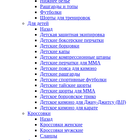
Нижнее белье
Рашгарды и топы
Футболки
Шорты для тренировок
Для детей
Назад
Детская защитная экипировка
Детские боксерские перчатки
Детские борцовки
Детские капы
Детские компрессионные штаны
Детские перчатки для ММА
Детские пояса для кимоно
Детские рашгарды
Детские спортивные футболки
Детские тайские шорты
Детские шорты для ММА
Детское борцовское трико
Детское кимоно для Джиу-Джитсу (BJJ)
Детское кимоно для карате
Кроссовки
Назад
Кроссовки женские
Кроссовки мужские
Сланцы