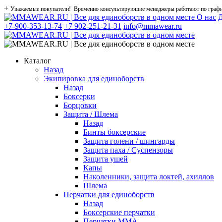
+
Уважаемые покупатели! Временно консультирующие менеджеры работают по графику
О нас
Д
+7-900-353-13-74
+7 902-251-21-31
info@mmawear.ru
Каталог
Назад
Экипировка для единоборств
Назад
Боксерки
Борцовки
Защита / Шлема
Назад
Бинты боксерские
Защита голени / шингарды
Защита паха / Суспензоры
Защита ушей
Капы
Наколенники, защита локтей, ахиллов
Шлема
Перчатки для единоборств
Назад
Боксерские перчатки
Перчатки ММА