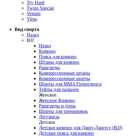
Try Hard
Twins Special
Venum
Virus
Вид спорта
Назад
BJJ
Назад
Кимоно
Пояса для кимоно
Штаны для кимоно
Рашгарды
Компрессионные штаны
Компрессионные шорты
Шорты для ММА/Грэпплинга
Тейпы для пальцев
Женское
Женские Кимоно
Рашгарды и топы
Шорты для тренировок
Леггинсы
Детское
Детское кимоно для Джиу-Джитсу (BJJ)
Детские пояса для кимоно