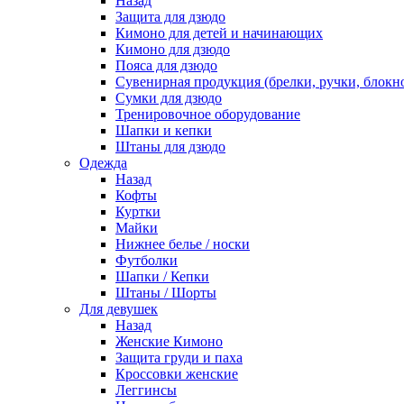
Назад
Защита для дзюдо
Кимоно для детей и начинающих
Кимоно для дзюдо
Пояса для дзюдо
Сувенирная продукция (брелки, ручки, блокно
Сумки для дзюдо
Тренировочное оборудование
Шапки и кепки
Штаны для дзюдо
Одежда
Назад
Кофты
Куртки
Майки
Нижнее белье / носки
Футболки
Шапки / Кепки
Штаны / Шорты
Для девушек
Назад
Женские Кимоно
Защита груди и паха
Кроссовки женские
Леггинсы