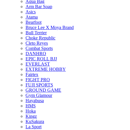
Aqua Bag
Arm Bar Soap
Asics
Atama
Bearfoot
Bruce Lee X Moya Brand
Bull Terrier
Choke Republic
Cleto Reyes
Combat Sports
DANHRO
EPIC ROLL BJJ
EVERLAST
EXTREME HOBBY
Fairtex
FIGHT PRO
FUJI SPORTS
GROUND GAME
Gym Glamour
Hayabusa
HMS
Hoka
Kingz
KuSakura
La Sport