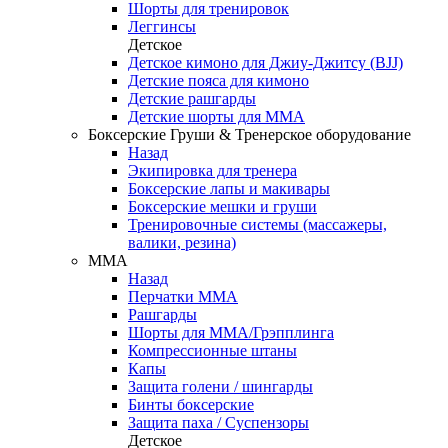
Шорты для тренировок
Леггинсы
Детское
Детское кимоно для Джиу-Джитсу (BJJ)
Детские пояса для кимоно
Детские рашгарды
Детские шорты для ММА
Боксерские Груши & Тренерское оборудование
Назад
Экипировка для тренера
Боксерские лапы и макивары
Боксерские мешки и груши
Тренировочные системы (массажеры,
валики, резина)
ММА
Назад
Перчатки ММА
Рашгарды
Шорты для ММА/Грэпплинга
Компрессионные штаны
Капы
Защита голени / шингарды
Бинты боксерские
Защита паха / Суспензоры
Детское