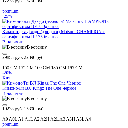
17238 руб.
13790 руб.
premium
-25%
Кимоно для Дзюдо (дзюдоги) Matsuru CHAMPION с
сертификатом IJF 750g синее
В наличии
В корзину
29853 руб.
22390 руб.
150 CM
155 CM
160 CM
185 CM
195 CM
-20%
Хит
Кимоно/Ги BJJ Kingz The One Черное
В наличии
В корзину
19238 руб.
15390 руб.
A0
A0L
A1
A1L
A2
A2H
A2L
A3
A3H
A3L
A4
premium