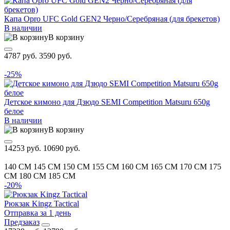
Капа Opro UFC Gold GEN2 Черно/Серебряная (для брекетов)
В наличии
В корзину
4787 руб.
3590 руб.
-25%
Детское кимоно для Дзюдо SEMI Competition Matsuru 650g
белое
В наличии
В корзину
14253 руб.
10690 руб.
140 CM
145 CM
150 CM
155 CM
160 CM
165 CM
170 CM
175
CM
180 CM
185 CM
-20%
Рюкзак Kingz Tactical
Отправка за 1 день
Предзаказ