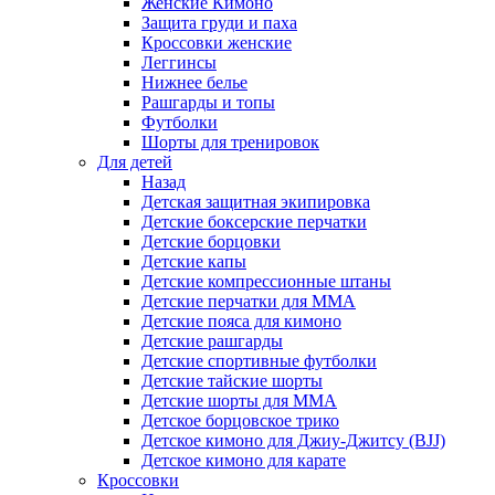
Женские Кимоно
Защита груди и паха
Кроссовки женские
Леггинсы
Нижнее белье
Рашгарды и топы
Футболки
Шорты для тренировок
Для детей
Назад
Детская защитная экипировка
Детские боксерские перчатки
Детские борцовки
Детские капы
Детские компрессионные штаны
Детские перчатки для ММА
Детские пояса для кимоно
Детские рашгарды
Детские спортивные футболки
Детские тайские шорты
Детские шорты для ММА
Детское борцовское трико
Детское кимоно для Джиу-Джитсу (BJJ)
Детское кимоно для карате
Кроссовки