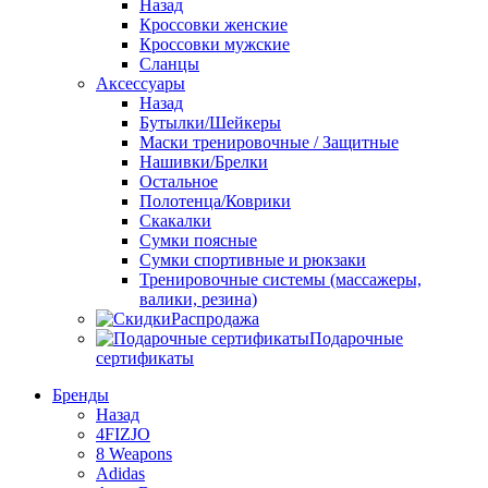
Назад
Кроссовки женские
Кроссовки мужские
Сланцы
Аксессуары
Назад
Бутылки/Шейкеры
Маски тренировочные / Защитные
Нашивки/Брелки
Остальное
Полотенца/Коврики
Скакалки
Сумки поясные
Сумки спортивные и рюкзаки
Тренировочные системы (массажеры,
валики, резина)
Распродажа
Подарочные
сертификаты
Бренды
Назад
4FIZJO
8 Weapons
Adidas