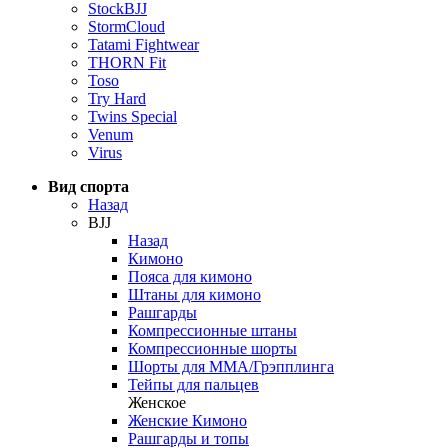
StockBJJ
StormCloud
Tatami Fightwear
THORN Fit
Toso
Try Hard
Twins Special
Venum
Virus
Вид спорта
Назад
BJJ
Назад
Кимоно
Пояса для кимоно
Штаны для кимоно
Рашгарды
Компрессионные штаны
Компрессионные шорты
Шорты для ММА/Грэпплинга
Тейпы для пальцев
Женское
Женские Кимоно
Рашгарды и топы