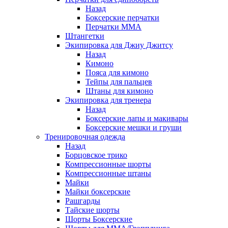
Назад
Боксерские перчатки
Перчатки ММА
Штангетки
Экипировка для Джиу Джитсу
Назад
Кимоно
Пояса для кимоно
Тейпы для пальцев
Штаны для кимоно
Экипировка для тренера
Назад
Боксерские лапы и макивары
Боксерские мешки и груши
Тренировочная одежда
Назад
Борцовское трико
Компрессионные шорты
Компрессионные штаны
Майки
Майки боксерские
Рашгарды
Тайские шорты
Шорты Боксерские