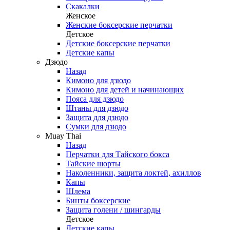
Скакалки
Женское
Женские боксерские перчатки
Детское
Детские боксерские перчатки
Детские капы
Дзюдо
Назад
Кимоно для дзюдо
Кимоно для детей и начинающих
Пояса для дзюдо
Штаны для дзюдо
Защита для дзюдо
Сумки для дзюдо
Muay Thai
Назад
Перчатки для Тайского бокса
Тайские шорты
Наколенники, защита локтей, ахиллов
Капы
Шлема
Бинты боксерские
Защита голени / шингарды
Детское
Детские капы