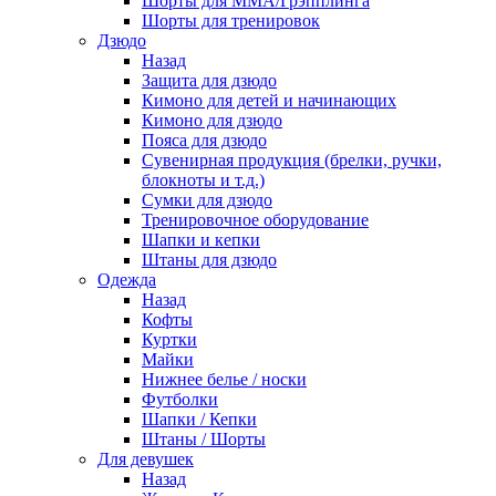
Шорты для ММА/Грэпплинга
Шорты для тренировок
Дзюдо
Назад
Защита для дзюдо
Кимоно для детей и начинающих
Кимоно для дзюдо
Пояса для дзюдо
Сувенирная продукция (брелки, ручки,
блокноты и т.д.)
Сумки для дзюдо
Тренировочное оборудование
Шапки и кепки
Штаны для дзюдо
Одежда
Назад
Кофты
Куртки
Майки
Нижнее белье / носки
Футболки
Шапки / Кепки
Штаны / Шорты
Для девушек
Назад