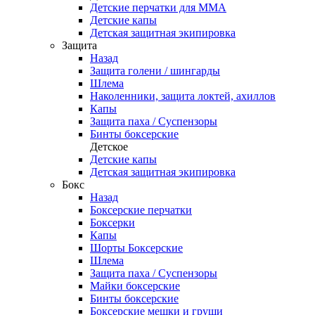
Детские перчатки для ММА
Детские капы
Детская защитная экипировка
Защита
Назад
Защита голени / шингарды
Шлема
Наколенники, защита локтей, ахиллов
Капы
Защита паха / Суспензоры
Бинты боксерские
Детское
Детские капы
Детская защитная экипировка
Бокс
Назад
Боксерские перчатки
Боксерки
Капы
Шорты Боксерские
Шлема
Защита паха / Суспензоры
Майки боксерские
Бинты боксерские
Боксерские мешки и груши