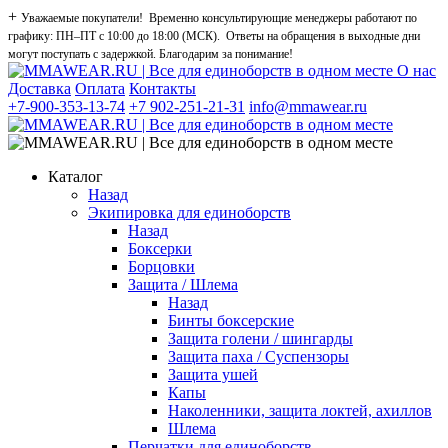
+
Уважаемые покупатели! Временно консультирующие менеджеры работают по
графику: ПН–ПТ с 10:00 до 18:00 (МСК). Ответы на обращения в выходные дни
могут поступать с задержкой. Благодарим за понимание!
О нас
Доставка
Оплата
Контакты
+7-900-353-13-74
+7 902-251-21-31
info@mmawear.ru
Каталог
Назад
Экипировка для единоборств
Назад
Боксерки
Борцовки
Защита / Шлема
Назад
Бинты боксерские
Защита голени / шингарды
Защита паха / Суспензоры
Защита ушей
Капы
Наколенники, защита локтей, ахиллов
Шлема
Перчатки для единоборств