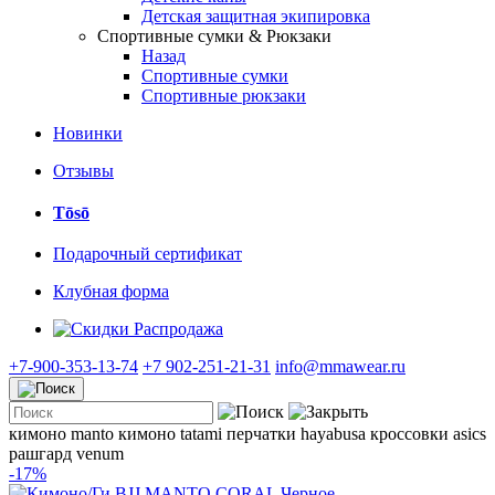
Детская защитная экипировка
Спортивные сумки & Рюкзаки
Назад
Спортивные сумки
Спортивные рюкзаки
Новинки
Отзывы
Tōsō
Подарочный сертификат
Клубная форма
Распродажа
+7-900-353-13-74
+7 902-251-21-31
info@mmawear.ru
кимоно manto
кимоно tatami
перчатки hayabusa
кроссовки asics
рашгард venum
-17%